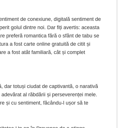
ntiment de conexiune, digitală sentiment de
t golul dintre noi. Dar fiți avertis: aceasta
are preferă romantica fără o sfânt de tabu se
tura a fost carte online gratuită de citit și
e a fost atât familiară, cât și complet
ă, dar totuși ciudat de captivantă, o narativă
st adevărat al răbdării și perseverenței mele.
re și cu sentiment, făcându-l ușor să te