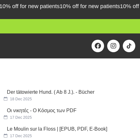
off for new patients
10% off for new patients
10% off for 
F
I
a
n
c
s
e
t
b
a
o
g
o
r
k
a
m
Der tätowierte Hund. ( Ab 8 J.). - Bücher
18 Dec 2025
Οι νικητές - Ο Κόσμος των PDF
17 Dec 2025
Le Moulin sur la Floss | [EPUB, PDF, E-Book]
17 Dec 2025