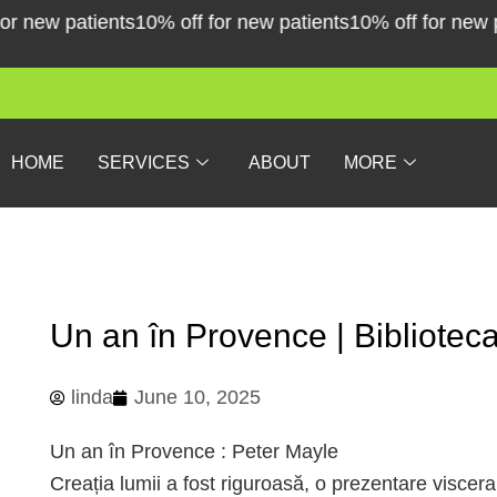
Skip
ew patients
10% off for new patients
10% off for new pati
to
content
HOME
SERVICES
ABOUT
MORE
Un an în Provence | Biblioteca 
linda
June 10, 2025
Un an în Provence : Peter Mayle
Creația lumii a fost riguroasă, o prezentare visceral