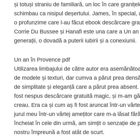
și totuși straniu de familiară, un loc în care granițe
schimbau ca nisipul deșertului. James, în special, 
o profunzime care l-au făcut ebook descărcare gratu
Corrie Du Bussee și Hanafi este una care a Un an î
generații, o dovadă a puterii iubirii și a conexiunii.
Un an în Provence pdf
Utilizarea limbajului de către autor era asemănătoa
de modele și texturi, dar cumva a părut prea densă, 
de simplitate și eleganță care a părut prea absent. 
fost nespus descărcare gratuită magic, și m-am găs
creau. Era ca și cum aș fi fost aruncat într-un vârte
jurul meu într-un vârtej amețitor care m-a lăsat fără
încheiat în cele din urmă, am simțit o senzație de 
nostru împreună a fost atât de scurt.