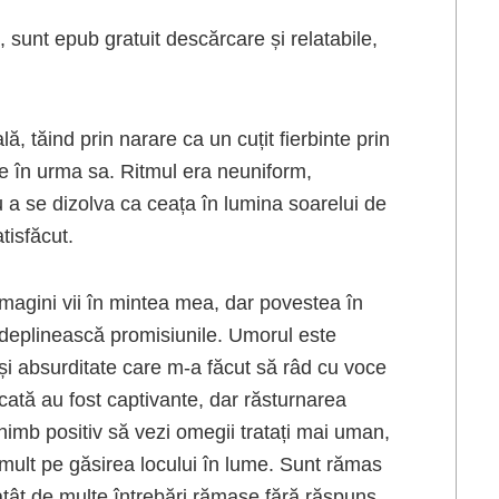
 sunt epub gratuit descărcare și relatabile,
.
ală, tăind prin narare ca un cuțit fierbinte prin
ie în urma sa. Ritmul era neuniform,
a se dizolva ca ceața în lumina soarelui de
tisfăcut.
 imagini vii în mintea mea, dar povestea în
 îndeplinească promisiunile. Umorul este
ă și absurditate care m-a făcut să râd cu voce
cată au fost captivante, dar răsturnarea
chimb positiv să vezi omegii tratați mai uman,
 mult pe găsirea locului în lume. Sunt rămas
ă atât de multe întrebări rămase fără răspuns.