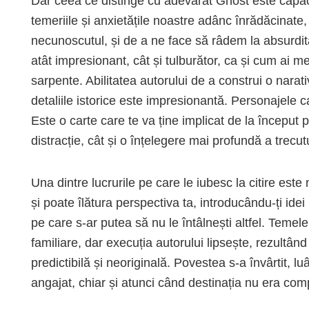
Dar ceea ce distinge cu adevărat Ghost este capa
temeriile și anxietățile noastre adânc înrădăcinate
necunoscutul, și de a ne face să râdem la absurdita
atât impresionant, cât și tulburător, ca și cum ai m
sarpente. Abilitatea autorului de a construi o narat
detaliile istorice este impresionantă. Personajele c
Este o carte care te va ține implicat de la început p
distracție, cât și o înțelegere mai profundă a trecutu
Una dintre lucrurile pe care le iubesc la citire est
și poate îlătura perspectiva ta, introducându-ți ide
pe care s-ar putea să nu le întâlnești altfel. Temele 
familiare, dar execuția autorului lipsește, rezultâ
predictibilă și neoriginală. Povestea s-a învârtit, l
angajat, chiar și atunci când destinația nu era comp