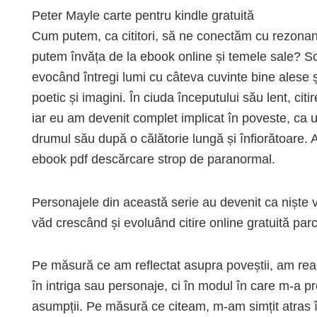
Peter Mayle carte pentru kindle gratuită
Cum putem, ca cititori, să ne conectăm cu rezonanț
putem învăța de la ebook online și temele sale? Scri
evocând întregi lumi cu câteva cuvinte bine alese și
poetic și imagini. În ciuda începutului său lent, citir
iar eu am devenit complet implicat în poveste, ca 
drumul său după o călătorie lungă și înfiorătoare.
ebook pdf descărcare strop de paranormal.
Personajele din această serie au devenit ca niște v
văd crescând și evoluând citire online gratuită parc
Pe măsură ce am reflectat asupra poveștii, am rea
în intriga sau personaje, ci în modul în care m-a pr
asumpții. Pe măsură ce citeam, m-am simțit atras în