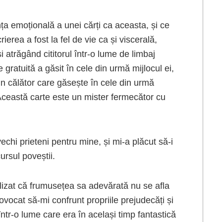
a emoțională a unei cărți ca aceasta, și ce
erea a fost la fel de vie ca și viscerală,
 atrăgând cititorul într-o lume de limbaj
e gratuită a găsit în cele din urmă mijlocul ei,
un călător care găsește în cele din urmă
 Această carte este un mister fermecător cu
echi prieteni pentru mine, și mi-a plăcut să-i
ursul poveștii.
lizat că frumusețea sa adevărată nu se afla
ovocat să-mi confrunt propriile prejudecăți și
tr-o lume care era în același timp fantastică