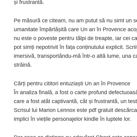
și frustrantă.
Pe măsură ce citeam, nu am putut să nu simt un se
umanitate împărtășită care Un an în Provence acoperi
nu este o poveste pentru tălpi de treapte, iar cei c
pot simți nepotrivit în fața conținutului explicit. Scrii
imersivă, transportându-mă într-o altă lume, una car
străină.
Cărți pentru cititori entuziaști Un an în Provence
În analiza finală, a fost o carte profund defectuoas
care a fost atât captivantă, cât și frustrantă, un te
Scrisul lui Marion Lennox este pdf gratuit descărca
implici în viețile personajelor kindle în luptele lor.