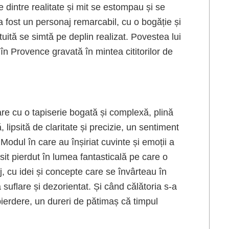
le dintre realitate și mit se estompau și se
a fost un personaj remarcabil, cu o bogăție și
ită se simtă pe deplin realizat. Povestea lui
n Provence gravată în mintea cititorilor de
re cu o tapiserie bogată și complexă, plină
lipsită de claritate și precizie, un sentiment
Modul în care au înșiriat cuvinte și emoții a
it pierdut în lumea fantasticală pe care o
j, cu idei și concepte care se învârteau în
 suflare și dezorientat. Și când călătoria s-a
pierdere, un dureri de pătimaș că timpul