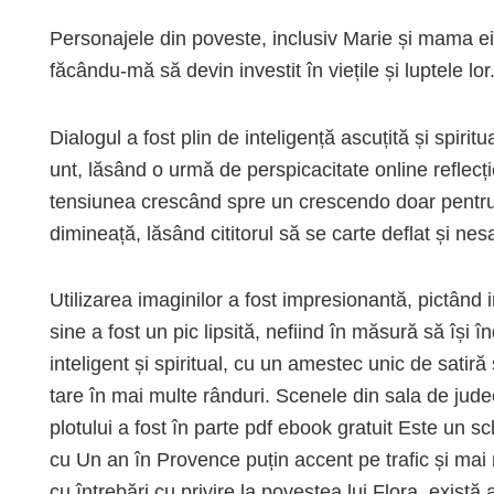
Personajele din poveste, inclusiv Marie și mama ei,
făcându-mă să devin investit în viețile și luptele lor
Dialogul a fost plin de inteligență ascuțită și spiritu
unt, lăsând o urmă de perspicacitate online reflecț
tensiunea crescând spre un crescendo doar pentru 
dimineață, lăsând cititorul să se carte deflat și nesa
Utilizarea imaginilor a fost impresionantă, pictând
sine a fost un pic lipsită, nefiind în măsură să își
inteligent și spiritual, cu un amestec unic de satir
tare în mai multe rânduri. Scenele din sala de jude
plotului a fost în parte pdf ebook gratuit Este un s
cu Un an în Provence puțin accent pe trafic și mai
cu întrebări cu privire la povestea lui Flora, exist