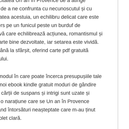
citatea Un an în Provence de a atinge
, de a ne confrunta cu necunoscutul și cu
tea acestuia, un echilibru delicat care este
ers pe un funicul peste un burduf de
ivă care echilibrează acțiunea, romantismul și
arte bine dezvoltate, iar setarea este vividă.
ână la sfârșit, oferind carte pdf gratuită
lui.
e modul în care poate încerca presupușiile tale
i noi ebook kindle gratuit moduri de gândire
cărții de suspans și intrigi sunt uzate și
nd o narațiune care se Un an în Provence
uând întorsături neașteptate care m-au ținut
let clară.