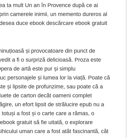
tea ta mult Un an în Provence după ce ai
 prin camerele inimii, un memento dureros al
dar adesea duce ebook descărcare ebook gratuit
inuțioasă și provocatoare din punct de
vedit a fi o surpriză delicioasă. Proza este
Opera de artă este pur și simplu
uc personajele și lumea lor la viață. Poate că
te și lipsite de profunzime, sau poate că a
siluete de carton decât oameni complet
gire, un efort lipsit de strălucire epub nu a
 totuși a fost și o carte care a rămas, o
book gratuit să fie uitată, o explorare
icului uman care a fost atât fascinantă, cât