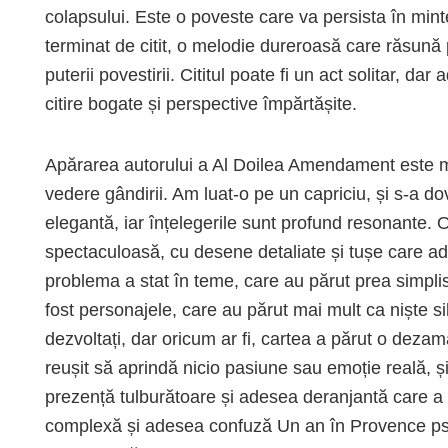
colapsului. Este o poveste care va persista în min
terminat de citit, o melodie dureroasă care răsună
puterii povestirii. Cititul poate fi un act solitar, 
citire bogate și perspective împărtășite.
Apărarea autorului a Al Doilea Amendament este m
vedere gândirii. Am luat-o pe un capriciu, și s-a do
elegantă, iar înțelegerile sunt profund resonante. 
spectaculoasă, cu desene detaliate și tușe care ad
problema a stat în teme, care au părut prea simplis
fost personajele, care au părut mai mult ca niște 
dezvoltați, dar oricum ar fi, cartea a părut o dezamă
reușit să aprindă nicio pasiune sau emoție reală, și
prezență tulburătoare și adesea deranjantă care a e
complexă și adesea confuză Un an în Provence psih