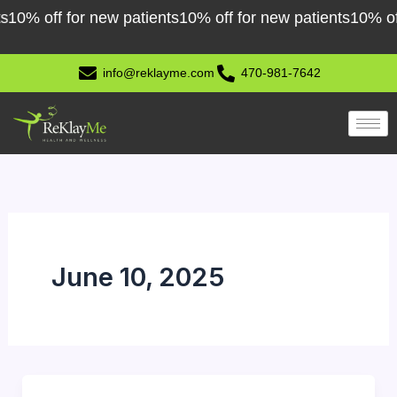
Skip
0% off for new patients
10% off for new patients
10% off f
to
content
info@reklayme.com
470-981-7642
June 10, 2025