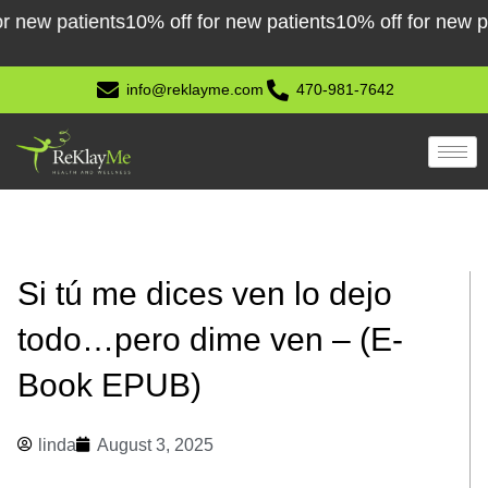
Skip
 patients
10% off for new patients
10% off for new patien
to
content
info@reklayme.com
470-981-7642
Si tú me dices ven lo dejo
todo…pero dime ven – (E-
Book EPUB)
linda
August 3, 2025