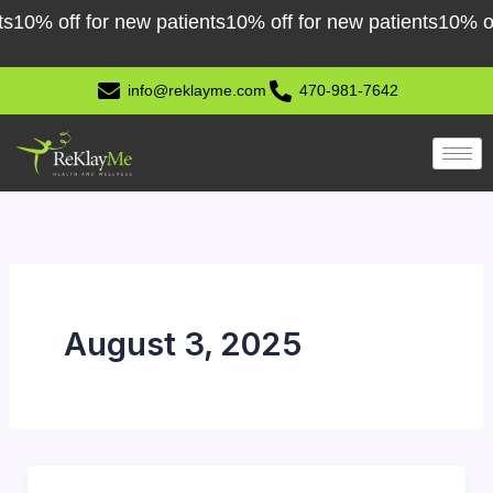
Skip
0% off for new patients
10% off for new patients
10% off f
to
content
info@reklayme.com
470-981-7642
August 3, 2025