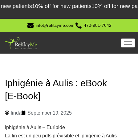
Skip
w patients
10% off for new patients
10% off for new patien
to
content
info@reklayme.com
470-981-7642
Iphigénie à Aulis : eBook
[E-Book]
linda
September 19, 2025
Iphigénie à Aulis – Eurìpide
La fin est un peu pdfs prévisible et Iphigénie à Aulis