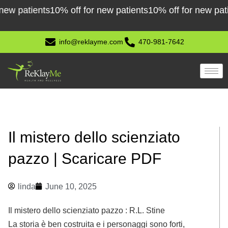
Skip
atients
10% off for new patients
10% off for new patients
1
to
content
info@reklayme.com
470-981-7642
Il mistero dello scienziato
pazzo | Scaricare PDF
linda
June 10, 2025
Il mistero dello scienziato pazzo : R.L. Stine
La storia è ben costruita e i personaggi sono forti,