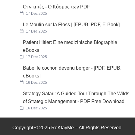
Οι νικητές - Ο Κόσμος των PDF
17 Dec 2025
Le Moulin sur la Floss | [EPUB, PDF, E-Book]
17 Dec 2025
Patient Hitler: Eine medizinische Biographie |
eBooks
17 Dec 2025
Babe, le cochon devenu berger - [PDF, EPUB,
eBooks]
16 Dec 2025
Strategy Safari: A Guided Tour Through The Wilds
of Strategic Management - PDF Free Download
16 Dec 2025
Copyright © 2025 ReKlayMe – All Rights Reserved.