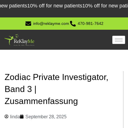
Skip
tients
10% off for new patients
10% off for new patients
1
to
content
info@reklayme.com
470-981-7642
Zodiac Private Investigator,
Band 3 |
Zusammenfassung
linda
September 28, 2025