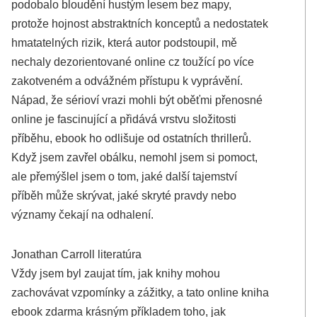
podobalo bloudění hustým lesem bez mapy,
protože hojnost abstraktních konceptů a nedostatek
hmatatelných rizik, která autor podstoupil, mě
nechaly dezorientované online cz toužící po více
zakotveném a odvážném přístupu k vyprávění.
Nápad, že sérioví vrazi mohli být oběťmi přenosné
online je fascinující a přidává vrstvu složitosti
příběhu, ebook ho odlišuje od ostatních thrillerů.
Když jsem zavřel obálku, nemohl jsem si pomoct,
ale přemýšlel jsem o tom, jaké další tajemství
příběh může skrývat, jaké skryté pravdy nebo
významy čekají na odhalení.
Jonathan Carroll literatúra
Vždy jsem byl zaujat tím, jak knihy mohou
zachovávat vzpomínky a zážitky, a tato online kniha
ebook zdarma krásným příkladem toho, jak