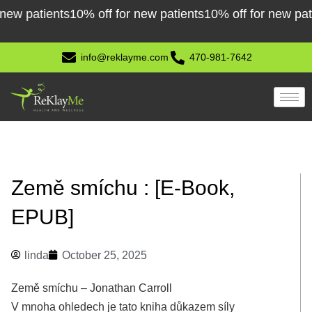
Skip
patients
10% off for new patients
10% off for new patients
to
content
info@reklayme.com
470-981-7642
Země smíchu : [E-Book,
EPUB]
linda
October 25, 2025
Země smíchu – Jonathan Carroll
V mnoha ohledech je tato kniha důkazem síly