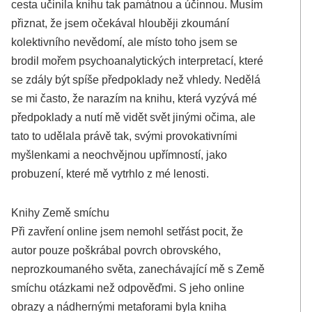
cesta učinila knihu tak památnou a účinnou. Musím
přiznat, že jsem očekával hlouběji zkoumání
kolektivního nevědomí, ale místo toho jsem se
brodil mořem psychoanalytických interpretací, které
se zdály být spíše předpoklady než vhledy. Nedělá
se mi často, že narazím na knihu, která vyzývá mé
předpoklady a nutí mě vidět svět jinými očima, ale
tato to udělala právě tak, svými provokativními
myšlenkami a neochvějnou upřímností, jako
probuzení, které mě vytrhlo z mé lenosti.
Knihy Země smíchu
Při zavření online jsem nemohl setřást pocit, že
autor pouze poškrábal povrch obrovského,
neprozkoumaného světa, zanechávající mě s Země
smíchu otázkami než odpověďmi. S jeho online
obrazy a nádhernými metaforami byla kniha