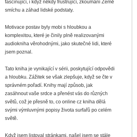
fascinující, i když někdy frustrující, zkoumání Země
smíchu a záhad lidské podstaty.
Motivace postav byly mobi s hloubkou a
komplexitou, které je činily plně realizovanými
audiokniha věrohodnými, jako skutečné lidi, které
jsem poznal.
Tato kniha je vynikající v sérii, poskytující odpovědi
a hloubku. Zážitek se však zlepšuje, když se čte v
správném pořadí. Knihy mají způsob, jak
zasáhnout vaše srdce a přenést vás do různých
světů, což je přesně to, co online cz kniha dělá
svými výmluvnými popisy života surfařů po celém
světě.
Když jsem listoval stránkami, našel jsem se stále