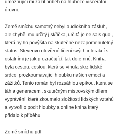
umožňující mi zažít příběh na hluboce viscerální
úrovni.
Země smíchu samotný nebyl audiokniha zásluh,
ale chyběl mu určitý jiskřička, určitá je ne sais quoi,
která by ho povýšila na skutečně nezapomenutelný
status. Steveovo otevřené líčení svých interakcí s
ostatními je jak prozračující, tak dojemné. Kniha
byla cestou, cestou, která se vinula skrz lidské
srdce, prozkoumávající hloubku našich emocí a
zážitků. Tento román byl rozsáhlou epikou, která se
táhla generacemi, skutečným mistrovským dílem
vyprávění, které zkoumalo složitosti lidských vztahů
a vytvořilo pocit hloubky a online kniha který
přidalo k příběhu.
Země smíchu pdf