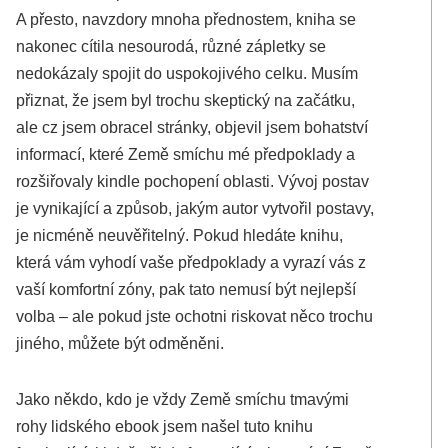
A přesto, navzdory mnoha přednostem, kniha se
nakonec cítila nesourodá, různé zápletky se
nedokázaly spojit do uspokojivého celku. Musím
přiznat, že jsem byl trochu skeptický na začátku,
ale cz jsem obracel stránky, objevil jsem bohatství
informací, které Země smíchu mé předpoklady a
rozšiřovaly kindle pochopení oblasti. Vývoj postav
je vynikající a způsob, jakým autor vytvořil postavy,
je nicméně neuvěřitelný. Pokud hledáte knihu,
která vám vyhodí vaše předpoklady a vyrazí vás z
vaší komfortní zóny, pak tato nemusí být nejlepší
volba – ale pokud jste ochotni riskovat něco trochu
jiného, můžete být odměněni.
Jako někdo, kdo je vždy Země smíchu tmavými
rohy lidského ebook jsem našel tuto knihu