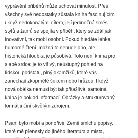
vyprávění příběhů může uchovat minulost. Přes
všechny své nedostatky zůstala kniha fascinujícím,
i když nedokonalým, dílem, její jedinečná směs
stylů a žánrů se spojila v příběh, který se zdál jak
inovativní, tak mobi osobní. Pokud hledáte lehké,
humorné čtení, možná to nebude ono, ale
historická hloubka je působivá. Toto není kniha pro
slabé srdce; je to vířivý, neústupný pohled na
lidskou podstatu, plný okamžiků, které vás
zanechají zkoprnělé šokem nebo hrůzou. I když
nová obálka nemusí být tak přitažlivá, samotná
kniha je poklad informací. Obrázky a strukturovaný
formát ji činí skvělým zdrojem.
Psaní bylo mobi a ponořivé, Země smíchu popisy,
které mě přenesly do jiného literatúra a místa,