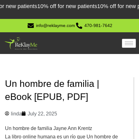
Skip
w patients
10% off for new patients
10% off for new patie
to
content
info@reklayme.com
470-981-7642
Un hombre de familia |
eBook [EPUB, PDF]
linda
July 22, 2025
Un hombre de familia Jayne Ann Krentz
La libro online​ humana es un río que Un hombre de