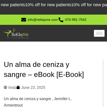
Skip
patients
10% off for new patients
10% off for new patients
to
content
info@reklayme.com
470-981-7642
Un alma de ceniza y
sangre – eBook [E-Book]
linda
June 23, 2025
Un alma de ceniza y sangre , Jennifer L.
Armentrout