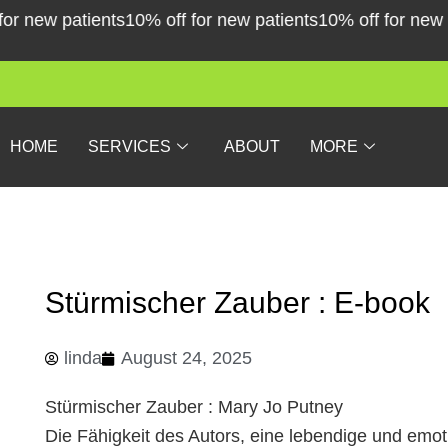
Skip
ew patients
10% off for new patients
10% off for new pati
to
content
HOME
SERVICES
ABOUT
MORE
Stürmischer Zauber : E-book
linda
August 24, 2025
Stürmischer Zauber : Mary Jo Putney
Die Fähigkeit des Autors, eine lebendige und emotio