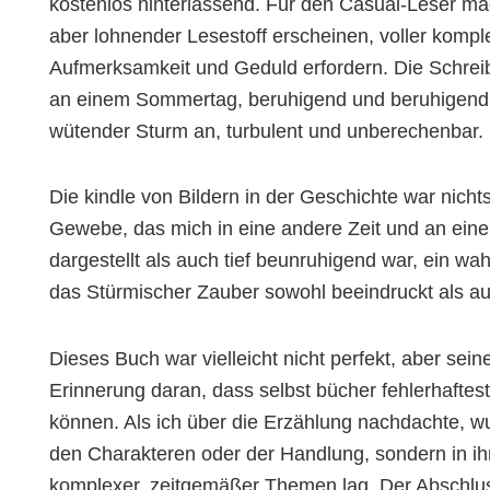
kostenlos hinterlassend. Für den Casual-Leser ma
aber lohnender Lesestoff erscheinen, voller komp
Aufmerksamkeit und Geduld erfordern. Die Schrei
an einem Sommertag, beruhigend und beruhigend, 
wütender Sturm an, turbulent und unberechenbar.
Die kindle von Bildern in der Geschichte war nich
Gewebe, das mich in eine andere Zeit und an eine
dargestellt als auch tief beunruhigend war, ein wa
das Stürmischer Zauber sowohl beeindruckt als au
Dieses Buch war vielleicht nicht perfekt, aber se
Erinnerung daran, dass selbst bücher fehlerhafte
können. Als ich über die Erzählung nachdachte, wur
den Charakteren oder der Handlung, sondern in 
komplexer, zeitgemäßer Themen lag. Der Abschluss 