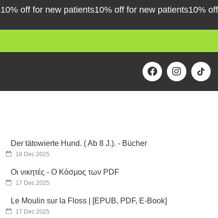
off for new patients
10% off for new patients
10% off for 
F
I
a
n
c
s
e
t
b
a
o
g
o
r
k
a
m
Der tätowierte Hund. ( Ab 8 J.). - Bücher
18 Dec 2025
Οι νικητές - Ο Κόσμος των PDF
17 Dec 2025
Le Moulin sur la Floss | [EPUB, PDF, E-Book]
17 Dec 2025