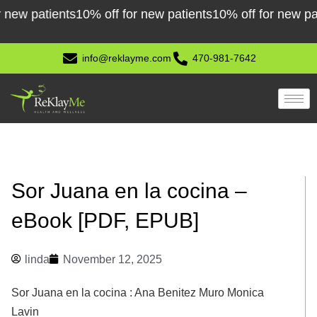
Skip
 patients
10% off for new patients
10% off for new patient
to
content
info@reklayme.com
470-981-7642
Sor Juana en la cocina –
eBook [PDF, EPUB]
linda
November 12, 2025
Sor Juana en la cocina : Ana Benitez Muro Monica
Lavin