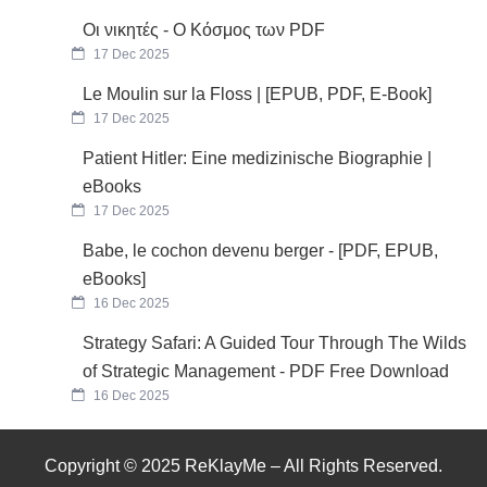
Οι νικητές - Ο Κόσμος των PDF
17 Dec 2025
Le Moulin sur la Floss | [EPUB, PDF, E-Book]
17 Dec 2025
Patient Hitler: Eine medizinische Biographie |
eBooks
17 Dec 2025
Babe, le cochon devenu berger - [PDF, EPUB,
eBooks]
16 Dec 2025
Strategy Safari: A Guided Tour Through The Wilds
of Strategic Management - PDF Free Download
16 Dec 2025
Copyright © 2025 ReKlayMe – All Rights Reserved.