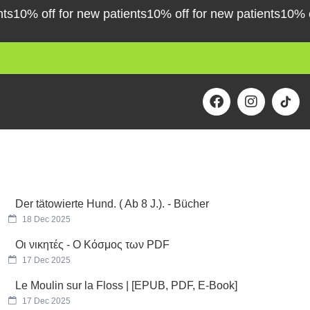
10% off for new patients
10% off for new patients
10% off
F
I
a
n
c
s
e
t
b
a
o
g
o
r
k
a
m
Der tätowierte Hund. ( Ab 8 J.). - Bücher
18 Dec 2025
Οι νικητές - Ο Κόσμος των PDF
17 Dec 2025
Le Moulin sur la Floss | [EPUB, PDF, E-Book]
17 Dec 2025