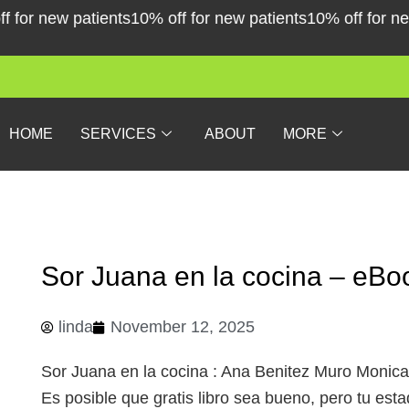
Skip
for new patients
10% off for new patients
10% off for new 
to
content
HOME
SERVICES
ABOUT
MORE
Sor Juana en la cocina – eB
linda
November 12, 2025
Sor Juana en la cocina : Ana Benitez Muro Monica
Es posible que gratis libro sea bueno, pero tu es