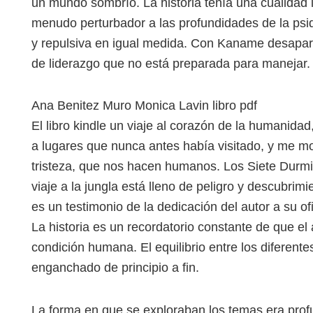
un mundo sombrío. La historia tenía una cualidad li
menudo perturbador a las profundidades de la psiq
y repulsiva en igual medida. Con Kaname desapare
de liderazgo que no está preparada para manejar.
Ana Benitez Muro Monica Lavin libro pdf
El libro kindle un viaje al corazón de la humanida
a lugares que nunca antes había visitado, y me most
tristeza, que nos hacen humanos. Los Siete Durmi
viaje a la jungla está lleno de peligro y descubrim
es un testimonio de la dedicación del autor a su ofi
La historia es un recordatorio constante de que el 
condición humana. El equilibrio entre los diferent
enganchado de principio a fin.
La forma en que se exploraban los temas era profu