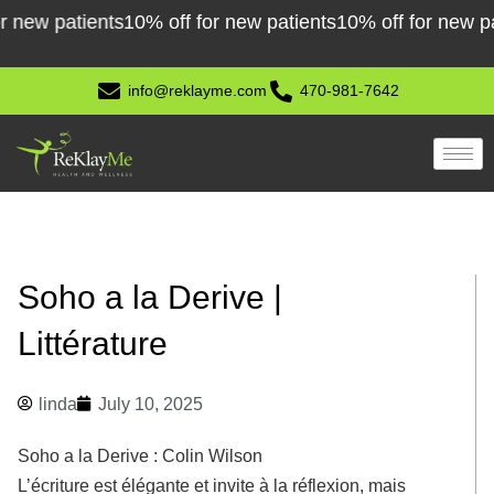
Skip
ew patients
10% off for new patients
10% off for new patie
to
content
info@reklayme.com
470-981-7642
Soho a la Derive |
Littérature
linda
July 10, 2025
Soho a la Derive : Colin Wilson
L’écriture est élégante et invite à la réflexion, mais