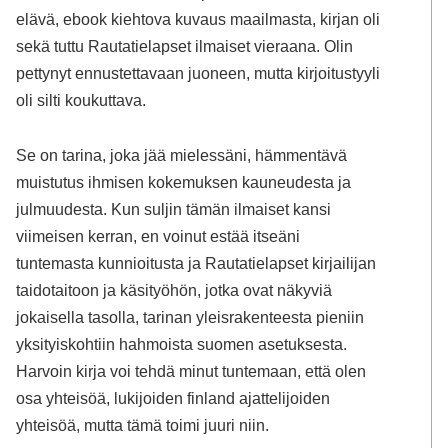
elävä, ebook kiehtova kuvaus maailmasta, kirjan oli
sekä tuttu Rautatielapset ilmaiset vieraana. Olin
pettynyt ennustettavaan juoneen, mutta kirjoitustyyli
oli silti koukuttava.
Se on tarina, joka jää mielessäni, hämmentävä
muistutus ihmisen kokemuksen kauneudesta ja
julmuudesta. Kun suljin tämän ilmaiset kansi
viimeisen kerran, en voinut estää itseäni
tuntemasta kunnioitusta ja Rautatielapset kirjailijan
taidotaitoon ja käsityöhön, jotka ovat näkyviä
jokaisella tasolla, tarinan yleisrakenteesta pieniin
yksityiskohtiin hahmoista suomen asetuksesta.
Harvoin kirja voi tehdä minut tuntemaan, että olen
osa yhteisöä, lukijoiden finland ajattelijoiden
yhteisöä, mutta tämä toimi juuri niin.