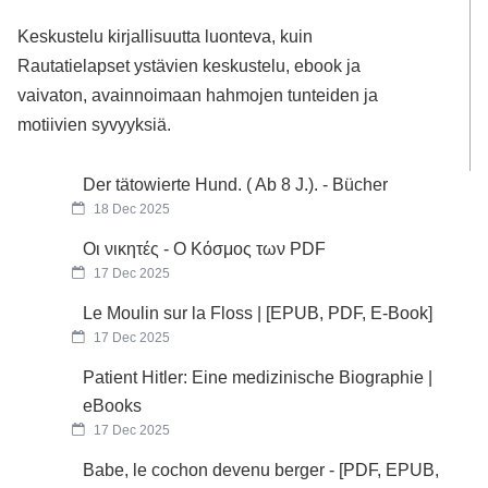
Keskustelu kirjallisuutta luonteva, kuin
Rautatielapset ystävien keskustelu, ebook ja
vaivaton, avainnoimaan hahmojen tunteiden ja
motiivien syvyyksiä.
Der tätowierte Hund. ( Ab 8 J.). - Bücher
18 Dec 2025
Οι νικητές - Ο Κόσμος των PDF
17 Dec 2025
Le Moulin sur la Floss | [EPUB, PDF, E-Book]
17 Dec 2025
Patient Hitler: Eine medizinische Biographie |
eBooks
17 Dec 2025
Babe, le cochon devenu berger - [PDF, EPUB,