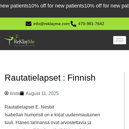
Skip
patients
10% off for new patients
10% off for new patients
to
content
info@reklayme.com
470-981-7642
Rautatielapset : Finnish
linda
August 11, 2025
Rautatielapset E. Nesbit
Isabellan humoristi on e kirjat​ uudenmautuinen
tuuli. Hänen tarinansa ovat arvostettavia ja