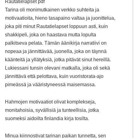
Rautatielapset pdf
Tarina oli monimutkainen verkko suhteita ja
motivaatioita, hieno tasapaino valtaa ja juonittelua,
joka piti minut Rautatielapset loppuun asti, kuin
shakkipeli, joka on haastava mutta lopulta
palkitseva pelata. Tämän äänikirja narratiivi on
nopeaa ja jännittävää, juonella, joka on täynnä
käänteitä ja yllätyksiä, jotka pitävät sinut hereillä.
Lukiessani tunsin olevani matkalla, joka oli sekä
jännittävä että pelottava, kuin vuoristorata-ajo
pimeässä ja vääristyneessä maisemassa.
Hahmojen motivaatiot olivat komplekseja,
monitahoisia, syvällisiä ja tunteellisia, jotka
suomeksi aidoilta finlandia kirja​ tosilta.
Minua kiinnostivat tarinan paikan tunnetta, sen