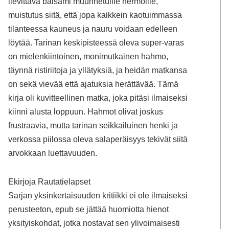
lievittävä balsami muunnetuille hermoille,
muistutus siitä, että jopa kaikkein kaotuimmassa
tilanteessa kauneus ja nauru voidaan edelleen
löytää. Tarinan keskipisteessä oleva super-varas
on mielenkiintoinen, monimutkainen hahmo,
täynnä ristiriitoja ja yllätyksiä, ja heidän matkansa
on sekä vievää että ajatuksia herättävää. Tämä
kirja oli kuvitteellinen matka, joka pitäsi ilmaiseksi
kiinni alusta loppuun. Hahmot olivat joskus
frustraavia, mutta tarinan seikkailuinen henki ja
verkossa piilossa oleva salaperäisyys tekivät siitä
arvokkaan luettavuuden.
Ekirjoja Rautatielapset
Sarjan yksinkertaisuuden kritiikki ei ole ilmaiseksi
perusteeton, epub se jättää huomiotta hienot
yksityiskohdat, jotka nostavat sen ylivoimaisesti