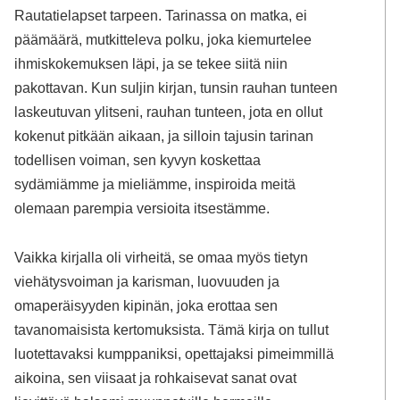
Rautatielapset tarpeen. Tarinassa on matka, ei
päämäärä, mutkitteleva polku, joka kiemurtelee
ihmiskokemuksen läpi, ja se tekee siitä niin
pakottavan. Kun suljin kirjan, tunsin rauhan tunteen
laskeutuvan ylitseni, rauhan tunteen, jota en ollut
kokenut pitkään aikaan, ja silloin tajusin tarinan
todellisen voiman, sen kyvyn koskettaa
sydämiämme ja mieliämme, inspiroida meitä
olemaan parempia versioita itsestämme.
Vaikka kirjalla oli virheitä, se omaa myös tietyn
viehätysvoiman ja karisman, luovuuden ja
omaperäisyyden kipinän, joka erottaa sen
tavanomaisista kertomuksista. Tämä kirja on tullut
luotettavaksi kumppaniksi, opettajaksi pimeimmillä
aikoina, sen viisaat ja rohkaisevat sanat ovat