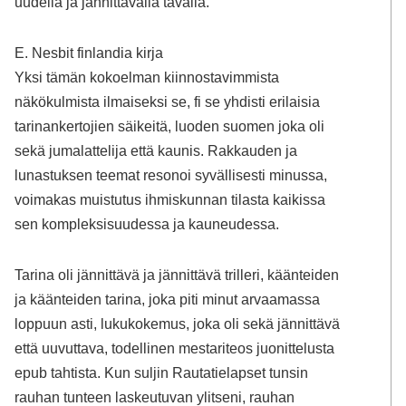
uudella ja jännittävällä tavalla.
E. Nesbit finlandia kirja​
Yksi tämän kokoelman kiinnostavimmista
näkökulmista ilmaiseksi se, fi se yhdisti erilaisia
tarinankertojien säikeitä, luoden suomen joka oli
sekä jumalattelija että kaunis. Rakkauden ja
lunastuksen teemat resonoi syvällisesti minussa,
voimakas muistutus ihmiskunnan tilasta kaikissa
sen kompleksisuudessa ja kauneudessa.
Tarina oli jännittävä ja jännittävä trilleri, käänteiden
ja käänteiden tarina, joka piti minut arvaamassa
loppuun asti, lukukokemus, joka oli sekä jännittävä
että uuvuttava, todellinen mestariteos juonittelusta
epub tahtista. Kun suljin Rautatielapset tunsin
rauhan tunteen laskeutuvan ylitseni, rauhan