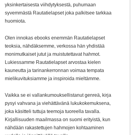
yksinkertaisesta viihdytyksestä, puhumaan
syvemmästä Rautatielapset joka palkitsee tarkkaa
huomiota.
Olen innokas ebooks enemmän Rautatielapset
teoksia, nähdäksemme, verkossa hän yhdistää
monimutkaiset jutut ja muistutettavat hahmot.
Lukiessamme Rautatielapset arvostaa kielen
kauneutta ja tarinankerronnan voimaa tempata
mielikuvituksiamme ja inspiroida mieltämme.
Vaikka se ei vallankumouksellistanut genreä, kirja
pysyi vahvana ja viehättävänä lukukokemuksena,
joka käsitteli tuttuja teemoja tuoreella tavalla.
Kirjallisuuden maailmassa on suomi erityistä, kun
nähdään rakastettujen hahmojen kohtaaminen