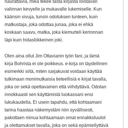
naurattavia, mikä tekee tästä kirjasta loistavan
valinnan kevyelle ja mukavalle lukemiselle. Kun
käänsin sivuja, tunsin odotuksen tunteen, kuin
matkustaja, joka odottaa junaa, joka ei ehkä
koskaan saavu, matka, joka kiemurteli kerronnan
läpi kuin hidasliikkeinen joki.
Olen aina ollut Jim Ottavianin työn fani, ja tämä
kirja Bohrista ei ole poikkeus. e-kirja on täydellinen
esimerkki siitä, miten sarjakuvat voidaan käyttää
tutkimaan monimutkaisia tieteellisiä e kirjat​ tavalla,
joka on sekä opettavainen että viihdyttävä. Odotan
innokkaasti sen käyttämistä luokassani ensi
lukukaudella. Ei usein tapahdu, että kohtaamani
tarina haastaa näkemystäni niin syvällisesti,
pakottaen minua kohtaamaan omat ennakkoluulot
ja olettamukset tavalla, joka on sekä epämiellyttävä