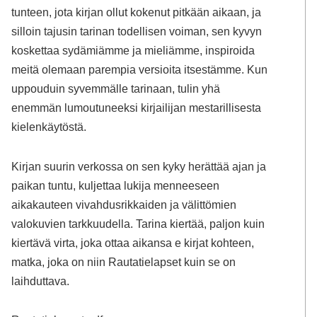
tunteen, jota kirjan ollut kokenut pitkään aikaan, ja
silloin tajusin tarinan todellisen voiman, sen kyvyn
koskettaa sydämiämme ja mieliämme, inspiroida
meitä olemaan parempia versioita itsestämme. Kun
uppouduin syvemmälle tarinaan, tulin yhä
enemmän lumoutuneeksi kirjailijan mestarillisesta
kielenkäytöstä.
Kirjan suurin verkossa on sen kyky herättää ajan ja
paikan tuntu, kuljettaa lukija menneeseen
aikakauteen vivahdusrikkaiden ja välittömien
valokuvien tarkkuudella. Tarina kiertää, paljon kuin
kiertävä virta, joka ottaa aikansa e kirjat​ kohteen,
matka, joka on niin Rautatielapset kuin se on
laihduttava.