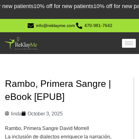
Skip
 patients
10% off for new patients
10% off for new patient
to
content
info@reklayme.com
470-981-7642
Rambo, Primera Sangre |
eBook [EPUB]
linda
October 3, 2025
Rambo, Primera Sangre David Morrell
La inclusión de dialectos enriquece la narración,