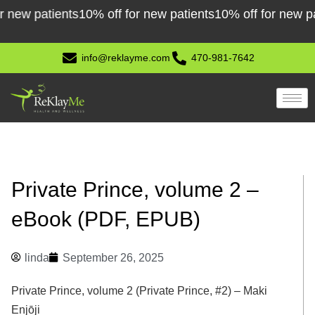
Skip
ew patients
10% off for new patients
10% off for new patie
to
content
info@reklayme.com
470-981-7642
Private Prince, volume 2 –
eBook (PDF, EPUB)
linda
September 26, 2025
Private Prince, volume 2 (Private Prince, #2) – Maki
Enjōji