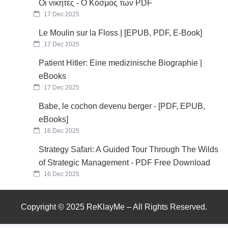
Οι νικητές - Ο Κόσμος των PDF
17 Dec 2025
Le Moulin sur la Floss | [EPUB, PDF, E-Book]
17 Dec 2025
Patient Hitler: Eine medizinische Biographie |
eBooks
17 Dec 2025
Babe, le cochon devenu berger - [PDF, EPUB,
eBooks]
16 Dec 2025
Strategy Safari: A Guided Tour Through The Wilds
of Strategic Management - PDF Free Download
16 Dec 2025
Copyright © 2025 ReKlayMe – All Rights Reserved.