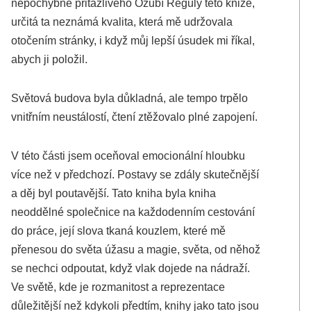
nepochybně přitažlivého Ozubí Reguly této knize,
určitá ta neznámá kvalita, která mě udržovala
otočením stránky, i když můj lepší úsudek mi říkal,
abych ji položil.
Světová budova byla důkladná, ale tempo trpělo
vnitřním neustálostí, čtení ztěžovalo plné zapojení.
V této části jsem oceňoval emocionální hloubku
více než v předchozí. Postavy se zdály skutečnější
a děj byl poutavější. Tato kniha byla kniha
neoddělné společnice na každodenním cestování
do práce, její slova tkaná kouzlem, které mě
přenesou do světa úžasu a magie, světa, od něhož
se nechci odpoutat, když vlak dojede na nádraží.
Ve světě, kde je rozmanitost a reprezentace
důležitější než kdykoli předtím, knihy jako tato jsou