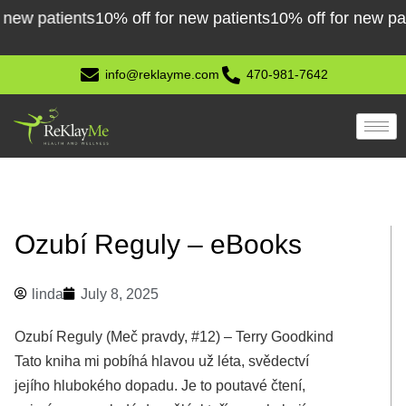
Skip
patients
10% off for new patients
10% off for new patients
to
content
info@reklayme.com
470-981-7642
Ozubí Reguly – eBooks
linda
July 8, 2025
Ozubí Reguly (Meč pravdy, #12) – Terry Goodkind
Tato kniha mi pobíhá hlavou už léta, svědectví
jejího hlubokého dopadu. Je to poutavé čtení,