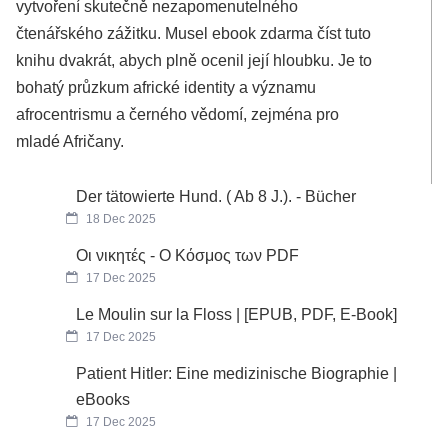
vytvoření skutečně nezapomenutelného
čtenářského zážitku. Musel ebook zdarma číst tuto
knihu dvakrát, abych plně ocenil její hloubku. Je to
bohatý průzkum africké identity a významu
afrocentrismu a černého vědomí, zejména pro
mladé Afričany.
Der tätowierte Hund. ( Ab 8 J.). - Bücher
18 Dec 2025
Οι νικητές - Ο Κόσμος των PDF
17 Dec 2025
Le Moulin sur la Floss | [EPUB, PDF, E-Book]
17 Dec 2025
Patient Hitler: Eine medizinische Biographie |
eBooks
17 Dec 2025