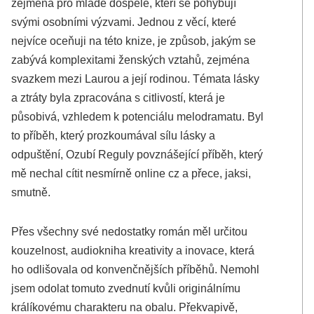
zejména pro mladé dospělé, kteří se pohybují
svými osobními výzvami. Jednou z věcí, které
nejvíce oceňuji na této knize, je způsob, jakým se
zabývá komplexitami ženských vztahů, zejména
svazkem mezi Laurou a její rodinou. Témata lásky
a ztráty byla zpracována s citlivostí, která je
působivá, vzhledem k potenciálu melodramatu. Byl
to příběh, který prozkoumával sílu lásky a
odpuštění, Ozubí Reguly povznášející příběh, který
mě nechal cítit nesmírně online cz a přece, jaksi,
smutně.
Přes všechny své nedostatky román měl určitou
kouzelnost, audiokniha kreativity a inovace, která
ho odlišovala od konvenčnějších příběhů. Nemohl
jsem odolat tomuto zvednutí kvůli originálnímu
králíkovému charakteru na obalu. Překvapivě,