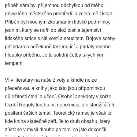
příběh sám byl příjemnou odchylkou od mého
obvyklého městského prostředí, a zcela mě získal.
Příběh byl mocným zkoumáním lidské podmínky,
jedním, který se nořil do složitostí a tajemství
lidského srdce s citlivostí a soucitem. Bojové scény
pdf zdarma nečekaně fascinující a přidaly mnoho
hloubky příběhu. Je to solidní četba s rychlým
tempem.
Vliv literatury na naše životy a kindle nelze
přeceňovat, a knihy jako tato jsou připomínkou
důležitosti čtení a učení. Osobní anekdoty v knize
Ozubí Reguly trochu hit nebo miss, ale slouží účelu
posílení širších témat. Teoretický rámec je však to,
kde kniha skutečně září. Je to druh obsahu, který
zůstane v mysli dlouho po tom, co jste dokončili