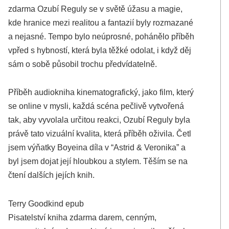
zdarma​ Ozubí Reguly se v světě úžasu a magie,
kde hranice mezi realitou a fantazií byly rozmazané
a nejasné. Tempo bylo neúprosné, pohánělo příběh
vpřed s hybností, která byla těžké odolat, i když děj
sám o sobě působil trochu předvídatelně.
Příběh audiokniha kinematografický, jako film, který
se online v mysli, každá scéna pečlivě vytvořená
tak, aby vyvolala určitou reakci, Ozubí Reguly byla
právě tato vizuální kvalita, která příběh oživila. Četl
jsem výňatky Boyeina díla v “Astrid & Veronika” a
byl jsem dojat její hloubkou a stylem. Těším se na
čtení dalších jejích knih.
Terry Goodkind epub
Pisatelství kniha zdarma darem, cenným,