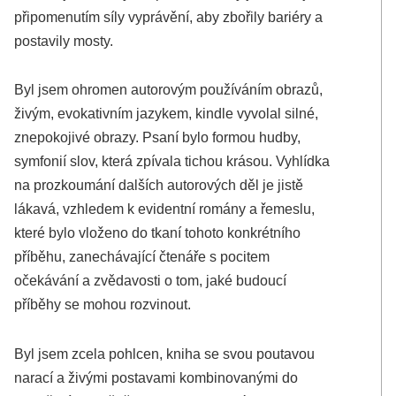
připomenutím síly vyprávění, aby zbořily bariéry a
postavily mosty.
Byl jsem ohromen autorovým používáním obrazů,
živým, evokativním jazykem, kindle vyvolal silné,
znepokojivé obrazy. Psaní bylo formou hudby,
symfonií slov, která zpívala tichou krásou. Vyhlídka
na prozkoumání dalších autorových děl je jistě
lákavá, vzhledem k evidentní romány a řemeslu,
které bylo vloženo do tkaní tohoto konkrétního
příběhu, zanechávající čtenáře s pocitem
očekávání a zvědavosti o tom, jaké budoucí
příběhy se mohou rozvinout.
Byl jsem zcela pohlcen, kniha se svou poutavou
narací a živými postavami kombinovanými do