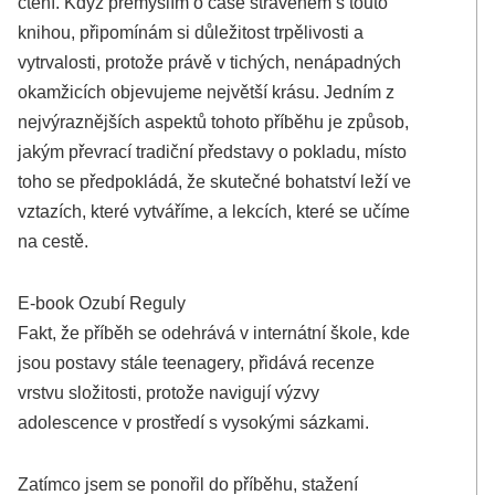
čtení. Když přemýšlím o čase stráveném s touto
knihou, připomínám si důležitost trpělivosti a
vytrvalosti, protože právě v tichých, nenápadných
okamžicích objevujeme největší krásu. Jedním z
nejvýraznějších aspektů tohoto příběhu je způsob,
jakým převrací tradiční představy o pokladu, místo
toho se předpokládá, že skutečné bohatství leží ve
vztazích, které vytváříme, a lekcích, které se učíme
na cestě.
E-book Ozubí Reguly
Fakt, že příběh se odehrává v internátní škole, kde
jsou postavy stále teenagery, přidává recenze
vrstvu složitosti, protože navigují výzvy
adolescence v prostředí s vysokými sázkami.
Zatímco jsem se ponořil do příběhu, stažení