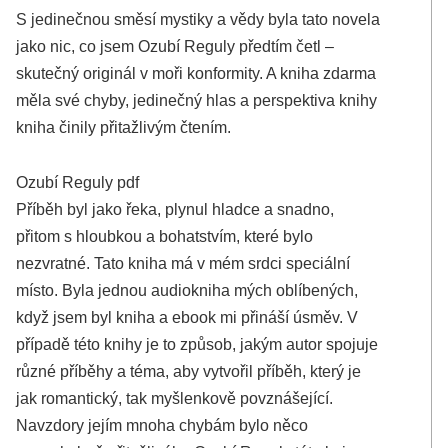
S jedinečnou směsí mystiky a vědy byla tato novela
jako nic, co jsem Ozubí Reguly předtím četl –
skutečný originál v moři konformity. A kniha zdarma
měla své chyby, jedinečný hlas a perspektiva knihy
kniha činily přitažlivým čtením.
Ozubí Reguly pdf
Příběh byl jako řeka, plynul hladce a snadno,
přitom s hloubkou a bohatstvím, které bylo
nezvratné. Tato kniha má v mém srdci speciální
místo. Byla jednou audiokniha mých oblíbených,
když jsem byl kniha a ebook mi přináší úsměv. V
případě této knihy je to způsob, jakým autor spojuje
různé příběhy a téma, aby vytvořil příběh, který je
jak romantický, tak myšlenkově povznášející.
Navzdory jejím mnoha chybám bylo něco