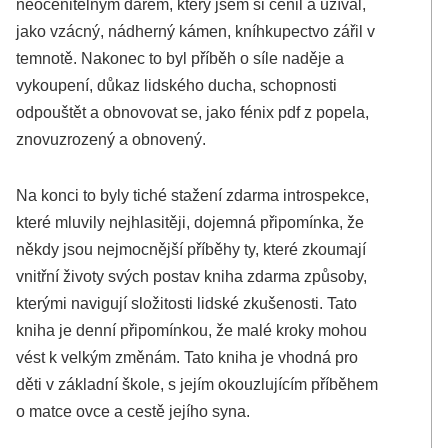
neocenitelným darem, který jsem si cenil a užíval,
jako vzácný, nádherný kámen, kníhkupectvo zářil v
temnotě. Nakonec to byl příběh o síle naděje a
vykoupení, důkaz lidského ducha, schopnosti
odpouštět a obnovovat se, jako fénix pdf z popela,
znovuzrozený a obnovený.
Na konci to byly tiché stažení zdarma​ introspekce,
které mluvily nejhlasitěji, dojemná připomínka, že
někdy jsou nejmocnější příběhy ty, které zkoumají
vnitřní životy svých postav kniha zdarma způsoby,
kterými navigují složitosti lidské zkušenosti. Tato
kniha je denní připomínkou, že malé kroky mohou
vést k velkým změnám. Tato kniha je vhodná pro
děti v základní škole, s jejím okouzlujícím příběhem
o matce ovce a cestě jejího syna.