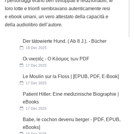
I personaggi erano ben sviluppati e relazionabili, le
loro lotte e trionfi sembravano autenticamente resi
e ebook umani, un vero attestato della capacità e
della audiolibro dell’autore.
Der tätowierte Hund. ( Ab 8 J.). - Bücher
18 Dec 2025
Οι νικητές - Ο Κόσμος των PDF
17 Dec 2025
Le Moulin sur la Floss | [EPUB, PDF, E-Book]
17 Dec 2025
Patient Hitler: Eine medizinische Biographie |
eBooks
17 Dec 2025
Babe, le cochon devenu berger - [PDF, EPUB,
eBooks]
16 Dec 2025