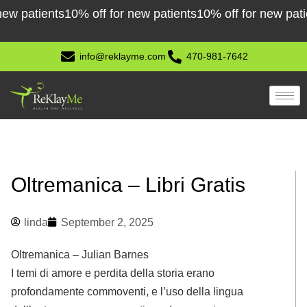
Skip
tients
10% off for new patients
10% off for new patients
10
to
content
info@reklayme.com
470-981-7642
Oltremanica – Libri Gratis
linda
September 2, 2025
Oltremanica – Julian Barnes
I temi di amore e perdita della storia erano
profondamente commoventi, e l’uso della lingua