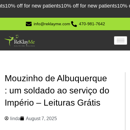
Skip
10% off for new patients
10% off for new patients
10% of
to
content
info@reklayme.com
470-981-7642
Mouzinho de Albuquerque
: um soldado ao serviço do
Império – Leituras Grátis
linda
August 7, 2025