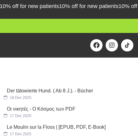
 off for new patients
10% off for new patients
10% off for
F
I
a
n
c
s
e
t
b
a
o
g
o
r
k
a
m
Der tätowierte Hund. ( Ab 8 J.). - Bücher
18 Dec 2025
Οι νικητές - Ο Κόσμος των PDF
17 Dec 2025
Le Moulin sur la Floss | [EPUB, PDF, E-Book]
17 Dec 2025