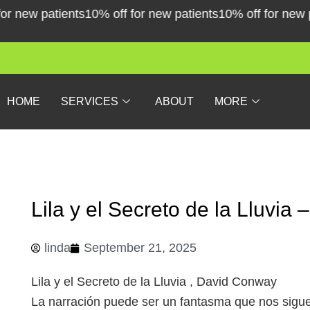
Skip
new patients
10% off for new patients
10% off for new pati
to
content
HOME
SERVICES
ABOUT
MORE
Lila y el Secreto de la Lluvia
linda
September 21, 2025
Lila y el Secreto de la Lluvia , David Conway
La narración puede ser un fantasma que nos sigue