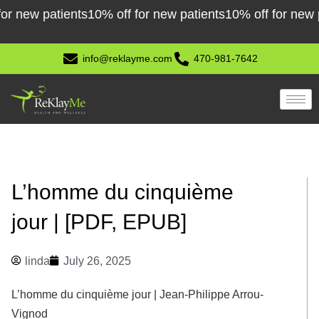
Skip
new patients
10% off for new patients
10% off for new pati
to
content
info@reklayme.com
470-981-7642
L’homme du cinquième
jour | [PDF, EPUB]
linda
July 26, 2025
L’homme du cinquième jour | Jean-Philippe Arrou-
Vignod