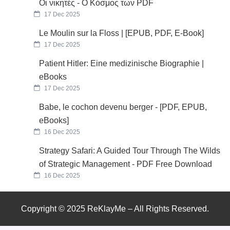
Οι νικητές - Ο Κόσμος των PDF
17 Dec 2025
Le Moulin sur la Floss | [EPUB, PDF, E-Book]
17 Dec 2025
Patient Hitler: Eine medizinische Biographie |
eBooks
17 Dec 2025
Babe, le cochon devenu berger - [PDF, EPUB,
eBooks]
16 Dec 2025
Strategy Safari: A Guided Tour Through The Wilds
of Strategic Management - PDF Free Download
16 Dec 2025
Copyright © 2025 ReKlayMe – All Rights Reserved.