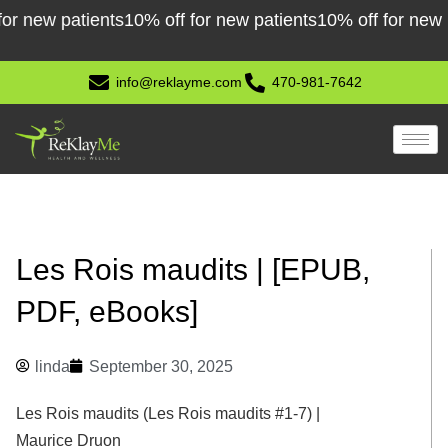
Skip
new patients
10% off for new patients
10% off for new pati
to
content
info@reklayme.com
470-981-7642
Les Rois maudits | [EPUB,
PDF, eBooks]
linda
September 30, 2025
Les Rois maudits (Les Rois maudits #1-7) |
Maurice Druon