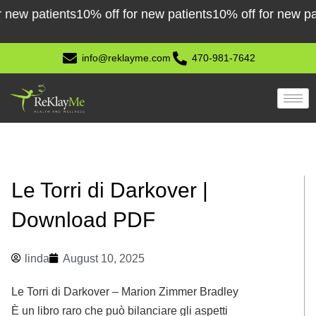
Skip
w patients
10% off for new patients
10% off for new patien
to
content
info@reklayme.com
470-981-7642
Le Torri di Darkover |
Download PDF
linda
August 10, 2025
Le Torri di Darkover – Marion Zimmer Bradley
È un libro raro che può bilanciare gli aspetti