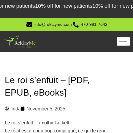
Skip
ew patients
10% off for new patients
10% off for new patie
to
content
info@reklayme.com
470-981-7642
Le roi s’enfuit – [PDF,
EPUB, eBooks]
linda
November 5, 2025
Le roi s’enfuit : Timothy Tackett
Le récit est un peu trop compliqué, ce qui le rend