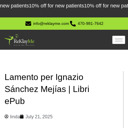
Skip
atients
10% off for new patients
10% off for new patients
to
content
info@reklayme.com
470-981-7642
Lamento per Ignazio
Sánchez Mejías | Libri
ePub
linda
July 21, 2025