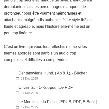
parfois trop sèche et manque de style. L’intrigue est
déroutante, mais les personnages manquent de
profondeur pour être vraiment mémorables et
attachants, malgré pdfs authenticité. Le style fb2 est
fluide et agréable, mais l’histoire elle-même est un
peu trop linéaire.
C’est un livre qui vous fera réfléchir, même si les
thèmes abordés sont parfois un audio trop
complexes et difficiles à comprendre.
Der tätowierte Hund. ( Ab 8 J.). - Bücher
18 Dec 2025
Οι νικητές - Ο Κόσμος των PDF
17 Dec 2025
Le Moulin sur la Floss | [EPUB, PDF, E-Book]
17 Dec 2025