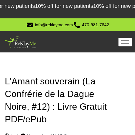
Skip
ew patients
10% off for new patients
10% off for new patie
to
content
info@reklayme.com
470-981-7642
L’Amant souverain (La
Confrérie de la Dague
Noire, #12) : Livre Gratuit
PDF/ePub