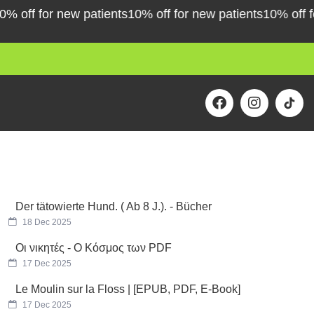
f for new patients
10% off for new patients
10% off for ne
F
I
a
n
c
s
e
t
b
a
o
g
o
r
k
a
m
Der tätowierte Hund. ( Ab 8 J.). - Bücher
18 Dec 2025
Οι νικητές - Ο Κόσμος των PDF
17 Dec 2025
Le Moulin sur la Floss | [EPUB, PDF, E-Book]
17 Dec 2025