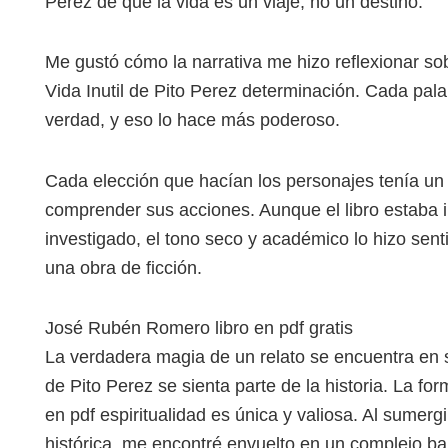
Perez de que la vida es un viaje, no un destino.
Me gustó cómo la narrativa me hizo reflexionar so
Vida Inutil de Pito Perez determinación. Cada palab
verdad, y eso lo hace más poderoso.
Cada elección que hacían los personajes tenía un
comprender sus acciones. Aunque el libro estaba 
investigado, el tono seco y académico lo hizo sen
una obra de ficción.
José Rubén Romero libro en pdf gratis
La verdadera magia de un relato se encuentra en s
de Pito Perez se sienta parte de la historia. La for
en pdf espiritualidad es única y valiosa. Al sumerg
histórica, me encontré envuelto en un complejo bail