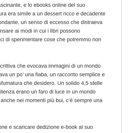
ascinante, e lo ebooks online del suo
ttura era simile a un dessert ricco e decadente
bbondante, un senso di eccesso che distraeva
sare ai modi in cui i libri possono
doci di sperimentare cose che potremmo non
escrittiva che evocava immagini di un mondo
rava un po’ una fiaba, un racconto semplice e
sfumatura che desidero. Un solido 4,5 stelle
esilienza erano un faro di luce in un mondo
 anche nei momenti più bui, c’è sempre una
ssione e scaricare dedizione e-book al suo