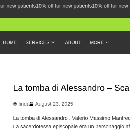
Skip
new patients
10% off for new patients
10% off for new pati
to
content
HOME
SERVICES
ABOUT
MORE
La tomba di Alessandro – Scar
linda
August 23, 2025
La tomba di Alessandro , Valerio Massimo Manfred
La sacerdotessa episcopale era un personaggio aff