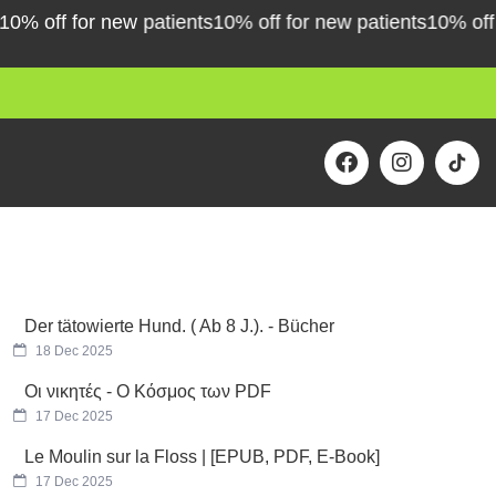
 off for new patients
10% off for new patients
10% off for
F
I
a
n
c
s
e
t
b
a
o
g
o
r
k
a
m
Der tätowierte Hund. ( Ab 8 J.). - Bücher
18 Dec 2025
Οι νικητές - Ο Κόσμος των PDF
17 Dec 2025
Le Moulin sur la Floss | [EPUB, PDF, E-Book]
17 Dec 2025