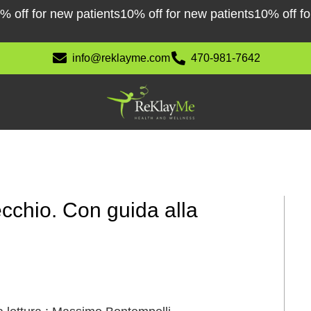
f for new patients
10% off for new patients
10% off for ne
info@reklayme.com
470-981-7642
ecchio. Con guida alla