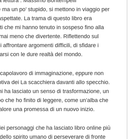
a lettura : Massimo Bontempelli
e ma un po’ stupido, si mettono in viaggio per
aspettate. La trama di questo libro era
i che mi hanno tenuto in sospeso fino alla
mai meno che divertente. Riflettendo sul
 affrontare argomenti difficili, di sfidare i
tarsi con le dure realtà del mondo.
 capolavoro di immaginazione, eppure non
va dei La scacchiera davanti allo specchio.
mi ha lasciato un senso di trasformazione, un
o che ho finito di leggere, come un’alba che
 calore una promessa di un nuovo inizio.
dei personaggi che ha lasciato libro online più
 dello spirito umano di perseverare di fronte