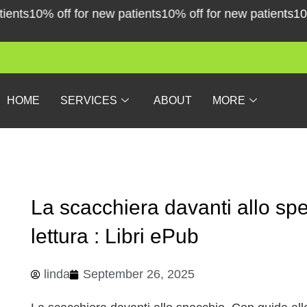
Skip
ts
10% off for new patients
10% off for new patients
10% of
to
content
HOME
SERVICES
ABOUT
MORE
La scacchiera davanti allo sp
lettura : Libri ePub
linda
September 26, 2025