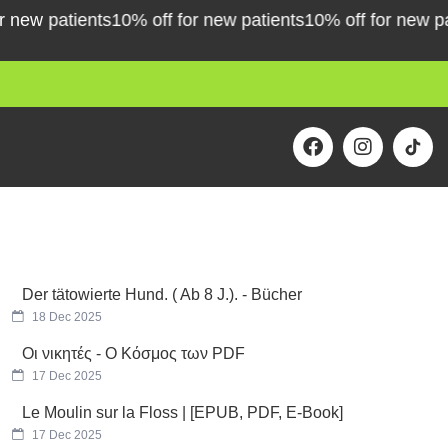
w patients
10% off for new patients
10% off for new patie
F
I
a
n
c
s
e
t
b
a
o
g
o
r
k
a
m
Der tätowierte Hund. ( Ab 8 J.). - Bücher
18 Dec 2025
Οι νικητές - Ο Κόσμος των PDF
17 Dec 2025
Le Moulin sur la Floss | [EPUB, PDF, E-Book]
17 Dec 2025