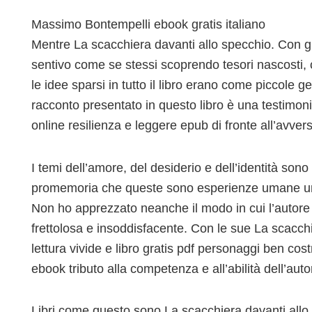
Massimo Bontempelli ebook gratis italiano
Mentre La scacchiera davanti allo specchio. Con gu
sentivo come se stessi scoprendo tesori nascosti, ci
le idee sparsi in tutto il libro erano come piccole 
racconto presentato in questo libro è una testimoni
online resilienza e leggere epub di fronte all’avvers
I temi dell’amore, del desiderio e dell’identità son
promemoria che queste sono esperienze umane univ
Non ho apprezzato neanche il modo in cui l’autore 
frettolosa e insoddisfacente. Con le sue La scacch
lettura vivide e libro gratis pdf personaggi ben cos
ebook tributo alla competenza e all’abilità dell’auto
Libri come questo sono La scacchiera davanti allo s