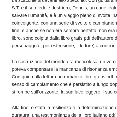
La scacchiera davanti allo specchio. Con guida all
S.T. e il suo fedele destriero, Dennis, un cane leal
salvare l’umanità, e è un viaggio pieno di svolte in
coinvolgente, con una serie di svolte e cambiament
fine, e anche se non era sempre perfetta, non era 
libro, sono colpita dalla libro gratis pdf dell’autore di
personaggi (e, per estensione, il lettore) a confron
La costruzione del mondo era meticolosa, un vero
poteva compensare la mancanza di risonanza emoti
Con guida alla lettura un romanzo libro gratis pdf 
senso di cambiamento che è persistito a lungo dop
si rompe sull’orizzonte, la sua luce leggere il suo
Alla fine, è stata la resilienza e la determinazione 
duratura, una testimonianza della libro italiano pdf