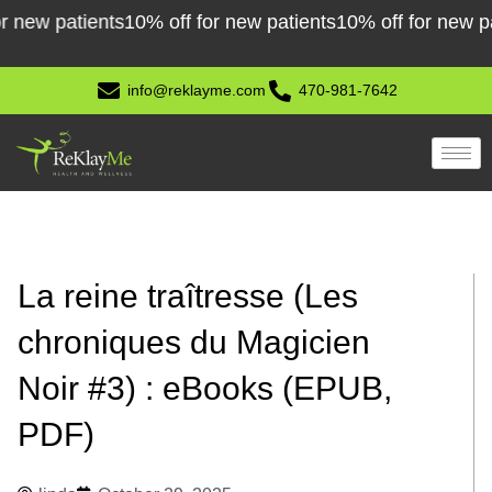
Skip
w patients
10% off for new patients
10% off for new patie
to
content
info@reklayme.com
470-981-7642
La reine traîtresse (Les
chroniques du Magicien
Noir #3) : eBooks (EPUB,
PDF)