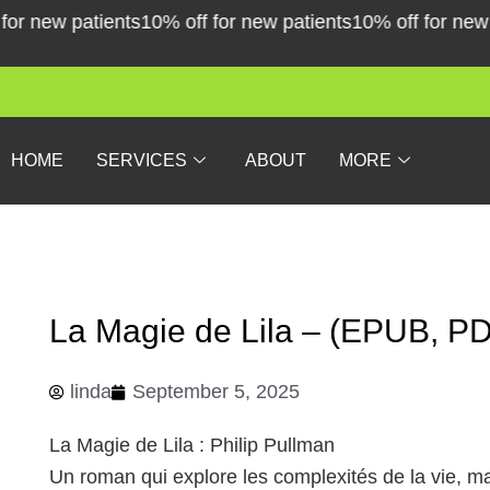
Skip
r new patients
10% off for new patients
10% off for new pa
to
content
HOME
SERVICES
ABOUT
MORE
La Magie de Lila – (EPUB, P
linda
September 5, 2025
La Magie de Lila : Philip Pullman
Un roman qui explore les complexités de la vie, m