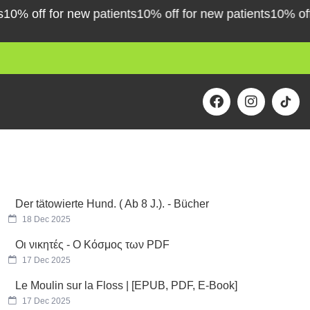
% off for new patients
10% off for new patients
10% off fo
F
I
a
n
c
s
e
t
b
a
o
g
o
r
k
a
m
Der tätowierte Hund. ( Ab 8 J.). - Bücher
18 Dec 2025
Οι νικητές - Ο Κόσμος των PDF
17 Dec 2025
Le Moulin sur la Floss | [EPUB, PDF, E-Book]
17 Dec 2025