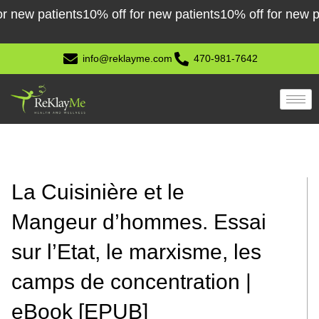
Skip
w patients
10% off for new patients
10% off for new patie
to
content
info@reklayme.com
470-981-7642
La Cuisinière et le
Mangeur d’hommes. Essai
sur l’Etat, le marxisme, les
camps de concentration |
eBook [EPUB]