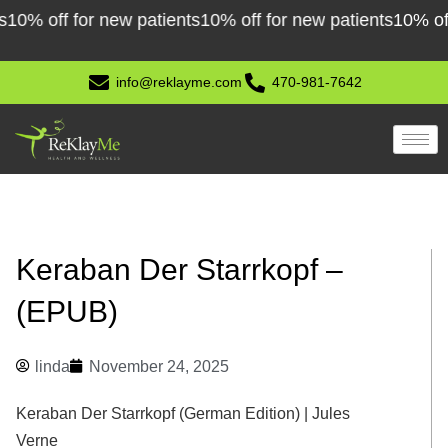
Skip
ff for new patients
10% off for new patients
10% off for 
to
content
info@reklayme.com
470-981-7642
Keraban Der Starrkopf –
(EPUB)
linda
November 24, 2025
Keraban Der Starrkopf (German Edition) | Jules
Verne