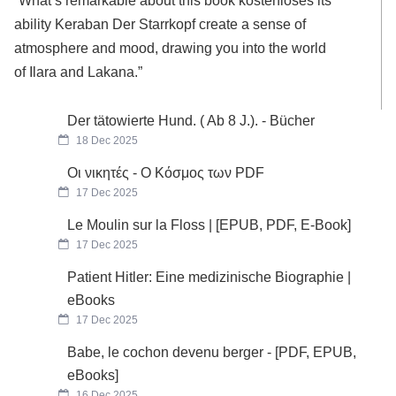
“What’s remarkable about this book kostenloses its
ability Keraban Der Starrkopf create a sense of
atmosphere and mood, drawing you into the world
of Ilara and Lakana.”
Der tätowierte Hund. ( Ab 8 J.). - Bücher
18 Dec 2025
Οι νικητές - Ο Κόσμος των PDF
17 Dec 2025
Le Moulin sur la Floss | [EPUB, PDF, E-Book]
17 Dec 2025
Patient Hitler: Eine medizinische Biographie |
eBooks
17 Dec 2025
Babe, le cochon devenu berger - [PDF, EPUB,
eBooks]
16 Dec 2025