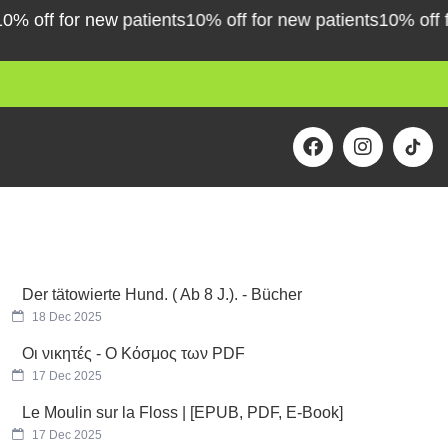
off for new patients
10% off for new patients
10% off for 
F
I
a
n
c
s
e
t
b
a
o
g
o
r
k
a
m
Der tätowierte Hund. ( Ab 8 J.). - Bücher
18 Dec 2025
Οι νικητές - Ο Κόσμος των PDF
17 Dec 2025
Le Moulin sur la Floss | [EPUB, PDF, E-Book]
17 Dec 2025