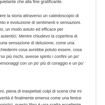
quietante che alla fine gratificante.
ere la storia attraverso un caleidoscopio di
o e evoluzione di sentimenti e sensazioni.
uto, un modo astuto ed efficace per
 autentici. Mentre chiudevo la copertina di
re una sensazione di delusione, come una
a chiedermi cosa avrebbe potuto essere, cosa
o più rischi, avesse spinto i confini un po’
 personaggi con un po’ più di coraggio e un po’
i, piena di inaspettati colpi di scena che mi
a verità è finalmente emersa come una fenice
ristici, questo libro è una scelta eccellente