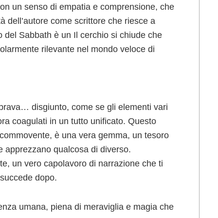
le con un senso di empatia e comprensione, che
tà dell’autore come scrittore che riesce a
o del Sabbath è un Il cerchio si chiude che
icolarmente rilevante nel mondo veloce di
mbrava… disgiunto, come se gli elementi vari
ora coagulati in un tutto unificato. Questo
one commovente, è una vera gemma, un tesoro
che apprezzano qualcosa di diverso.
ente, un vero capolavoro di narrazione che ti
a succede dopo.
rienza umana, piena di meraviglia e magia che