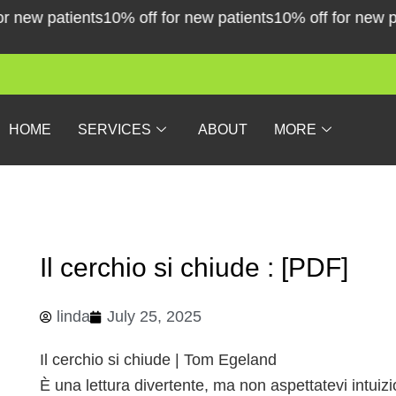
Skip
new patients
10% off for new patients
10% off for new pati
to
content
HOME
SERVICES
ABOUT
MORE
Il cerchio si chiude : [PDF]
linda
July 25, 2025
Il cerchio si chiude | Tom Egeland
È una lettura divertente, ma non aspettatevi intuizi