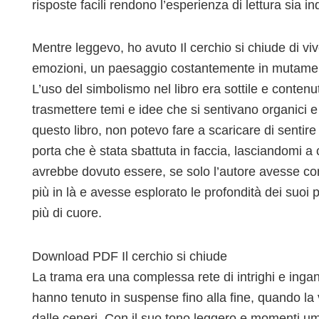
risposte facili rendono l’esperienza di lettura sia in
Mentre leggevo, ho avuto Il cerchio si chiude di viv
emozioni, un paesaggio costantemente in mutament
L’uso del simbolismo nel libro era sottile e conten
trasmettere temi e idee che si sentivano organici e
questo libro, non potevo fare a scaricare di senti
porta che è stata sbattuta in faccia, lasciandomi 
avrebbe dovuto essere, se solo l’autore avesse cors
più in là e avesse esplorato le profondità dei suoi
più di cuore.
Download PDF Il cerchio si chiude
La trama era una complessa rete di intrighi e ingann
hanno tenuto in suspense fino alla fine, quando l
dalle ceneri. Con il suo tono leggero e momenti umo