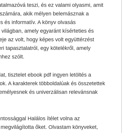
utalmazóvá teszi, és ez valami olyasmi, amit
ok számára, akik mélyen belemásznak a
 és informatív. A könyv olvasás
 világban, amely egyaránt kísérteties és
je az volt, hogy képes volt együttérzést
i tapasztalatról, egy kötelékről, amely
mhez szólt.
, tisztelet ebook pdf ingyen letöltés a
ok. A karakterek többoldalúak és összetettek
zemélyesnek és univerzálisan relevánsnak
ntossággal Halálos ítélet volna az
 megvilágította őket. Olvastam könyveket,