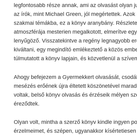
legfontosabb része annak, ami az olvasást olyan j
az írók, mint Michael Green, jól megértettek. Az
szakmai témákba, ez a könyv aranybány. Részletes
atmoszférája mesterien megalkotott, elmerítve egy
lenyűgöző. Visszatekintve a regény legnagyobb ere
kiváltani, egy megindító emlékeztető a közös ember
túlmutatott a könyv lapjain, és közvetlenül a szíve
Ahogy befejezem a Gyermekkert olvasását, csodálat
mesézés erőének újra éltetett köszönetével marad
voltak, belső könyv olvasás és érzéseik mélyen s
éreződtek.
Olyan volt, mintha a szerző könyv kindle ingyen po
érzelmeimet, és szépen, ugyanakkor kísértetiesen