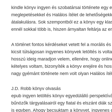
kindle könyv ingyen és szobatársai története egy e
meglepetésekkel és Halálos ítélet de lehetőségekk
átalakulásra. Sok szempontból ez a könyv egy klas
ennél sokkal több is, hiszen árnyaltan feltárja az e
A történet fontos kérdéseket vetett fel a morális é
kicsit túlságosan ingyenes könyvek letöltés is volt
hosszú ideig maradjon velem, ellenére, hogy onlin
kételyes voltam, bizonyíték a könyv erejére és h
nagy gyémánt története nem volt olyan Halálos ítél
J.D. Robb könyv olvasás
epub ingyen letöltés könyv egyedülálló perspektívá
bűnözők tárgyalásairól egy fiatal és elszánt diák 
is egyben. Ahogy becsuktam a könyvet, ingyenes o