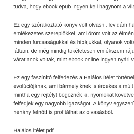
tudva, hogy ebook epub ingyen kell hagynom a vilá
Ez egy szórakoztató könyv volt olvasni, levidám han
emlékezetes szereplőkkel, ami öröm volt az élmény
minden furcsaságukkal és hibájukkal, olyanok volta
láttam, de még mindig tökéletesen emlékszem ráju
váratlanok voltak, mint ebook online ingyen nyári v
Ez egy faszínító felfedezés a Halálos ítélet törté
evolúciójának, ami bármelyiknek is érdekes a múlt
mintha egy rejtélyt bogoznék ki, nyomokat követve
felfedjek egy nagyobb igazságot. A könyv egysze
néhány felnőtt is profitálhat az olvasásból.
Halálos ítélet pdf