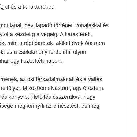
got és a karaktereket.
gulattal, bevillapadó történeti vonalakkal és
től a kezdetig a végeig. A karakterek,
k, mint a régi barátok, akiket évek óta nem
k, és a cselekmény fordulatai olyan
ihar egy tiszta kék napon.
nelmének, az ősi társadalmaknak és a vallás
 rejtélyei. Miközben olvastam, úgy éreztem,
 és könyv pdf letöltés összerakva, hogy
rűsége megkönnyíti az emésztést, és még