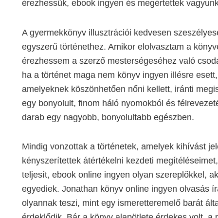
érezhessük, ebook ingyen és megértettek vagyunk
A gyermekkönyv illusztrációi kedvesen szeszélyes
egyszerű történethez. Amikor elolvasztam a köny
érezhessem a szerző mesterségeséhez való csodála
ha a történet maga nem könyv ingyen illésre esett
amelyeknek köszönhetően nőni kellett, iránti megis
egy bonyolult, finom háló nyomokból és félrevezet
darab egy nagyobb, bonyolultabb egészben.
Mindig vonzottak a történetek, amelyek kihívást j
kényszerítettek átértékelni kezdeti megítéléseimet
teljesít, ebook online ingyen olyan szereplőkkel, 
egyediek. Jonathan könyv online ingyen olvasás írá
olyannak teszi, mint egy ismeretteremelő barát álta
érdeklődik. Bár a könyv alapötlete érdekes volt, a 