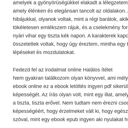
amelyek a gyönyörüségükkel elakadt a lélegzetem,
amely élénken és elegánsan tancolt az oldalakon.
hibájukkal, olyanok voltak, mint a régi barátok, a
tökéletesen emlékszem rájuk, és a cselekmény ford
nyári vihar egy tiszta kék napon. A karakterek kapc
összetettek voltak, hogy úgy éreztem, mintha egy 
lépéseket és mozdulatokat.
Fedezd fel az irodalmat online Halálos ítélet
Nem gyakran találkozom olyan könyvvel, ami mélye
ebook online ez a ebook letöltés ingyen pdf sikerü
képességét. Az írás olyan volt, mint egy illat, ame
a tiszta, tiszta erővel. Nem tudtam nem érezni csodá
képességéért, hogy érzelmeket vált ki, hogy egész
szóval, mint egy ebook epub ingyen aki nyulakat hú