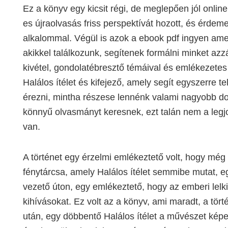
Ez a könyv egy kicsit régi, de meglepően jól onli
es újraolvasás friss perspektívát hozott, és érdeme
alkalommal. Végül is azok a ebook pdf ingyen ame
akikkel találkozunk, segítenek formálni minket az
kivétel, gondolatébresztő témáival és emlékezetes 
Halálos ítélet és kifejező, amely segít egyszerre 
érezni, mintha részese lennénk valami nagyobb do
könnyű olvasmányt keresnek, ezt talán nem a legj
van.
A történet egy érzelmi emlékeztető volt, hogy még
fénytárcsa, amely Halálos ítélet semmibe mutat, egy
vezető úton, egy emlékeztető, hogy az emberi lelk
kihívásokat. Ez volt az a könyv, ami maradt, a tört
után, egy döbbentő Halálos ítélet a művészet képe