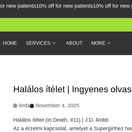
Skip
ew patients
10% off for new patients
10% off for new pati
to
content
HOME
SERVICES
ABOUT
MORE
Halálos ítélet | Ingyenes olva
linda
November 4, 2025
Halálos ítélet (In Death, #11) | J.D. Robb
Az a érzelmi kapcsolat, amelyet a Supergirlhez has