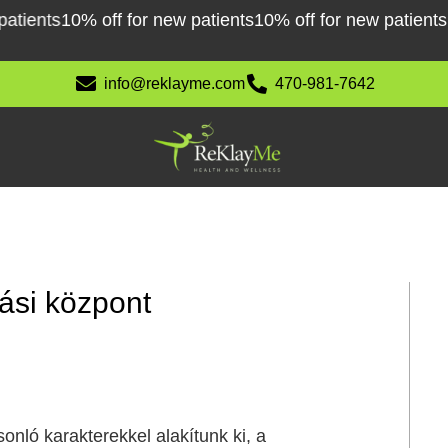
ents
10% off for new patients
10% off for new patients
10% 
info@reklayme.com
470-981-7642
sási központ
onló karakterekkel alakítunk ki, a