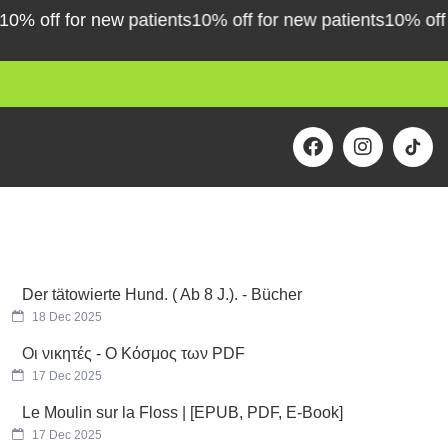
off for new patients
10% off for new patients
10% off for 
F
I
a
n
c
s
e
t
b
a
o
g
o
r
k
a
m
Der tätowierte Hund. ( Ab 8 J.). - Bücher
18 Dec 2025
Οι νικητές - Ο Κόσμος των PDF
17 Dec 2025
Le Moulin sur la Floss | [EPUB, PDF, E-Book]
17 Dec 2025