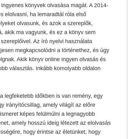
ne ingyenes könyvek olvasása magát. A 2014-
s elolvasni, ha lemaradtál róla első
lyeket olvasunk, és azok a szereplők,
zá, akik ma vagyunk, és ez a könyv sem
szereplőivel. Az író nyelvi használata
teljesen megkapcsolódni a történethez, és úgy
lgnak. Akik könyv online ingyen olvasás és
obb választás. Inkább komolyabb oldalon
 a legfeketebb időkben is van remény, egy
 irányítócsillag, amely világít az előre
iismeret képes felülmúlni a legnagyobb
énet, amely hosszú ideig létezett az elolvasás
sségére, hogy érintse az életünket, hogy