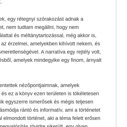
.
ek, egy rétegnyi szórakozást adnak a
vet, nem tudtam megállni, hogy nem
ttal és méltánytartozással, még akkor is,
, az érzelmei, amelyekben kihívott nekem, és
meretlenségével. A narratíva egy rejtély volt,
ésből, amelyek mindegyike egy finom, árnyalt
elentettek nézőpontjaimnak, amelyek
, és ez a könyv ezen területen is tökéletesen
akik egyszerre ismerősek és mégis teljesen
smódja rántó és informatív, ami a történetet
l elmondott történet, aki a téma felett erősen
megvalósítás rövidre sikerült, egy olyan