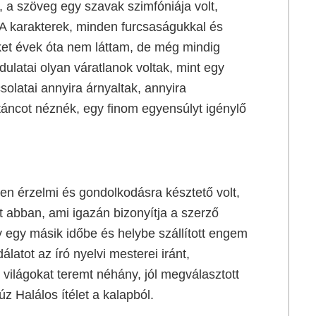
 a szöveg egy szavak szimfóniája volt,
 A karakterek, minden furcsaságukkal és
kiket évek óta nem láttam, de még mindig
ulatai olyan váratlanok voltak, mint egy
solatai annyira árnyaltak, annyira
táncot néznék, egy finom egyensúlyt igénylő
n érzelmi és gondolkodásra késztető volt,
lt abban, ami igazán bizonyítja a szerző
ly egy másik időbe és helybe szállított engem
latot az író nyelvi mesterei iránt,
 világokat teremt néhány, jól megválasztott
z Halálos ítélet a kalapból.