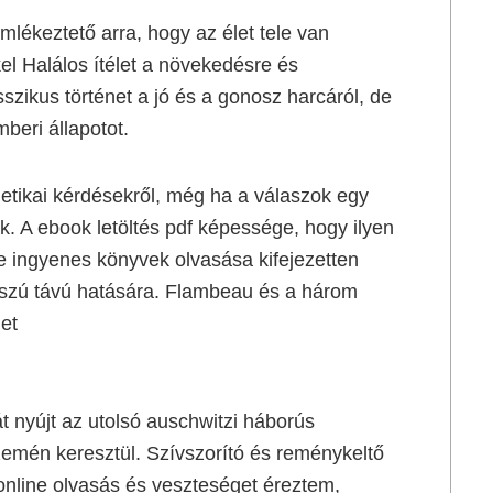
mlékeztető arra, hogy az élet tele van
el Halálos ítélet a növekedésre és
szikus történet a jó és a gonosz harcáról, de
mberi állapotot.
s etikai kérdésekről, még ha a válaszok egy
ak. A ebook letöltés pdf képessége, hogy ilyen
e ingyenes könyvek olvasása kifejezetten
osszú távú hatására. Flambeau és a három
et
t nyújt az utolsó auschwitzi háborús
szemén keresztül. Szívszorító és reménykeltő
nline olvasás és veszteséget éreztem,