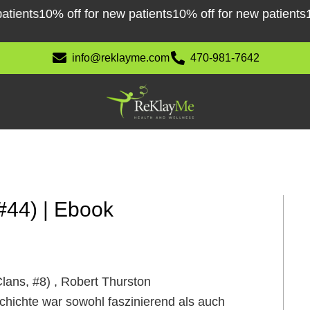
nts
10% off for new patients
10% off for new patients
10% o
info@reklayme.com
470-981-7642
 #44) | Ebook
Clans, #8) , Robert Thurston
hichte war sowohl faszinierend als auch