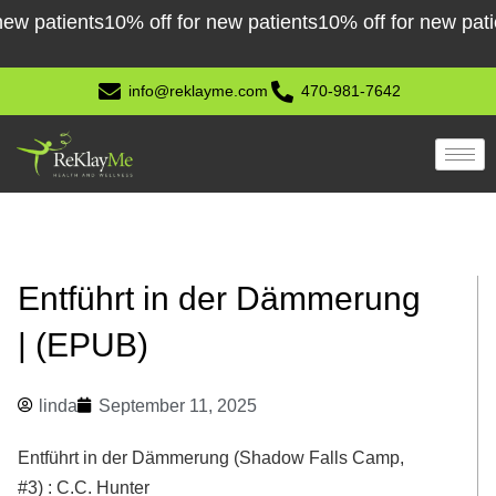
Skip
tients
10% off for new patients
10% off for new patients
1
to
content
info@reklayme.com
470-981-7642
Entführt in der Dämmerung
| (EPUB)
linda
September 11, 2025
Entführt in der Dämmerung (Shadow Falls Camp,
#3) : C.C. Hunter