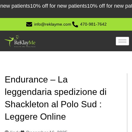
Skip
atients
10% off for new patients
10% off for new patients
to
content
info@reklayme.com
470-981-7642
Endurance – La
leggendaria spedizione di
Shackleton al Polo Sud :
Leggere Online