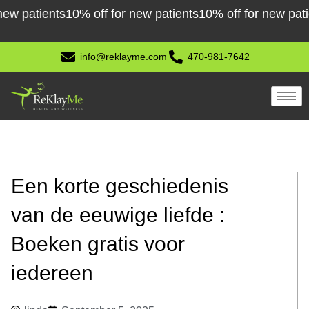
Skip
tients
10% off for new patients
10% off for new patients
1
to
content
info@reklayme.com
470-981-7642
Een korte geschiedenis
van de eeuwige liefde :
Boeken gratis voor
iedereen