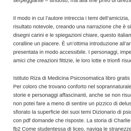
serpeggiante – sinuoso, ma alla fine privo di direzi
Il modo in cui l’autore intreccia i temi dell’amicizi
risultato notevole, creando una narrazione che è s
disegni carini e le spiegazioni chiare, questo itali
coralline un piacere. È un’ottima introduzione all’a
presentata in modo accessibile. I personaggi, impe
amici che creazioni fittizie, le loro lotte e trionfi r
Istituto Riza di Medicina Psicosomatica libro gratis
Per coloro che trovano conforto nel soprannaturale
storie e personaggi affascinanti, anche se non risuo
non potei fare a meno di sentire un pizzico di del
sfiorato la superficie dei suoi temi Dizionario di 
con pdf domande che risposte. La storia di Charlie 
fb2 Come studentessa di liceo, naviga le stranezze