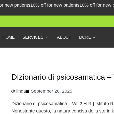
Skip
ew patients
10% off for new patients
10% off for new pati
to
content
HOME
SERVICES
ABOUT
MORE
Dizionario di psicosamatica – 
linda
September 26, 2025
Dizionario di psicosamatica – Vol 2 H-R | Istituto
Nonostante questo, la natura concisa della storia k