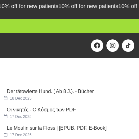
off for new patients
10% off for new patients
10% off for 
F
I
a
n
c
s
e
t
b
a
o
g
o
r
k
a
m
Der tätowierte Hund. ( Ab 8 J.). - Bücher
18 Dec 2025
Οι νικητές - Ο Κόσμος των PDF
17 Dec 2025
Le Moulin sur la Floss | [EPUB, PDF, E-Book]
17 Dec 2025