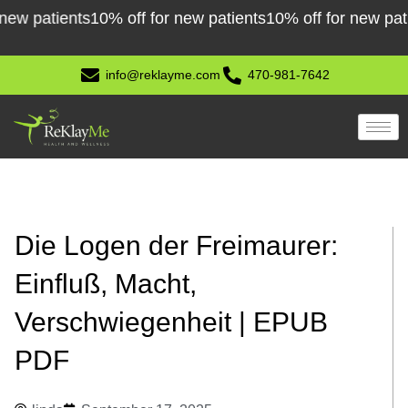
Skip
atients
10% off for new patients
10% off for new patients
1
to
content
info@reklayme.com
470-981-7642
Die Logen der Freimaurer:
Einfluß, Macht,
Verschwiegenheit | EPUB
PDF