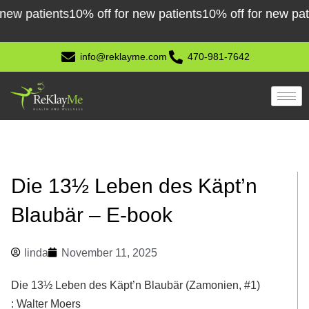
Skip
atients
10% off for new patients
10% off for new patients
1
to
content
info@reklayme.com
470-981-7642
Die 13½ Leben des Käpt’n
Blaubär – E-book
linda
November 11, 2025
Die 13½ Leben des Käpt’n Blaubär (Zamonien, #1)
: Walter Moers