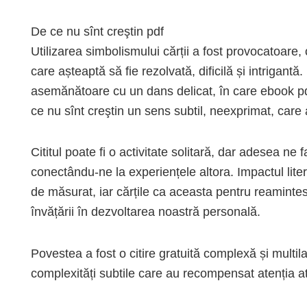
De ce nu sînt creştin pdf
Utilizarea simbolismului cărții a fost provocatoare
care așteaptă să fie rezolvată, dificilă și intrigantă
asemănătoare cu un dans delicat, în care ebook pdf
ce nu sînt creştin un sens subtil, neexprimat, car
Cititul poate fi o activitate solitară, dar adesea ne
conectându-ne la experiențele altora. Impactul liter
de măsurat, iar cărțile ca aceasta pentru reamintesc
învățării în dezvoltarea noastră personală.
Povestea a fost o citire gratuită complexă și multil
complexități subtile care au recompensat atenția a