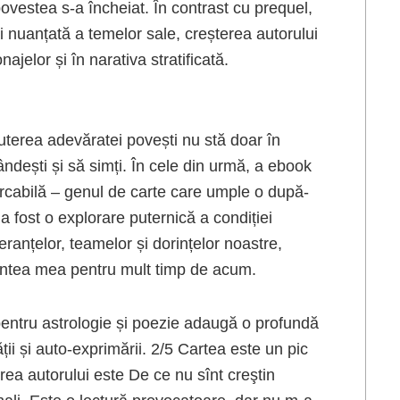
ovestea s-a încheiat. În contrast cu prequel,
i nuanțată a temelor sale, creșterea autorului
ajelor și în narativa stratificată.
uterea adevăratei povești nu stă doar în
ândești și să simți. În cele din urmă, a ebook
arcabilă – genul de carte care umple o după-
a fost o explorare puternică a condiției
anțelor, teamelor și dorințelor noastre,
intea mea pentru mult timp de acum.
 pentru astrologie și poezie adaugă o profundă
ții și auto-exprimării. 2/5 Cartea este un pic
ea autorului este De ce nu sînt creştin