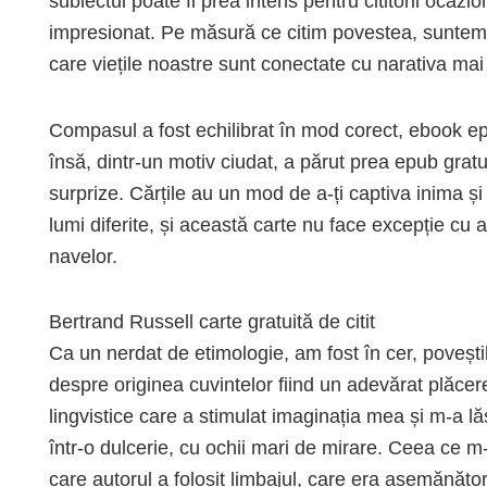
subiectul poate fi prea intens pentru cititorii ocaz
impresionat. Pe măsură ce citim povestea, suntem i
care viețile noastre sunt conectate cu narativa mai l
Compasul a fost echilibrat în mod corect, ebook epu
însă, dintr-un motiv ciudat, a părut prea epub gratu
surprize. Cărțile au un mod de a-ți captiva inima ș
lumi diferite, și această carte nu face excepție cu 
navelor.
Bertrand Russell carte gratuită de citit
Ca un nerdat de etimologie, am fost în cer, poveștil
despre originea cuvintelor fiind un adevărat plăcere
lingvistice care a stimulat imaginația mea și m-a lă
într-o dulcerie, cu ochii mari de mirare. Ceea ce m
care autorul a folosit limbajul, care era asemănător