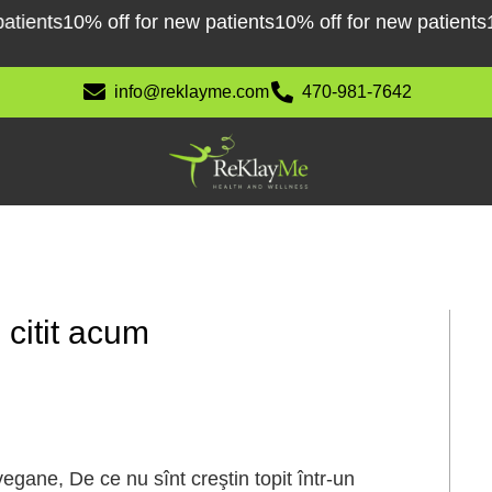
ents
10% off for new patients
10% off for new patients
10% 
info@reklayme.com
470-981-7642
 citit acum
gane, De ce nu sînt creştin topit într-un