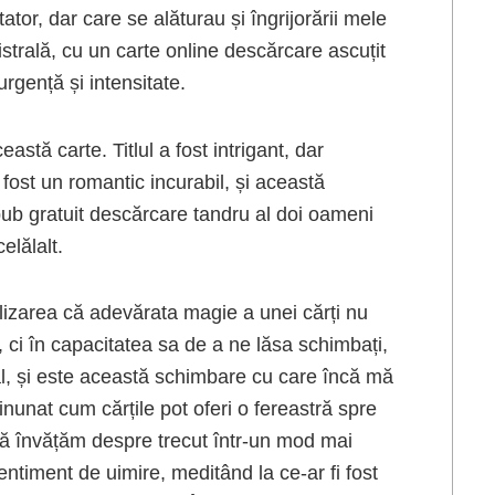
tor, dar care se alăturau și îngrijorării mele
strală, cu un carte online descărcare ascuțit
urgență și intensitate.
tă carte. Titlul a fost intrigant, dar
fost un romantic incurabil, și această
ub gratuit descărcare tandru al doi oameni
elălalt.
alizarea că adevărata magie a unei cărți nu
, ci în capacitatea sa de a ne lăsa schimbați,
l, și este această schimbare cu care încă mă
nunat cum cărțile pot oferi o fereastră spre
e să învățăm despre trecut într-un mod mai
ntiment de uimire, meditând la ce-ar fi fost