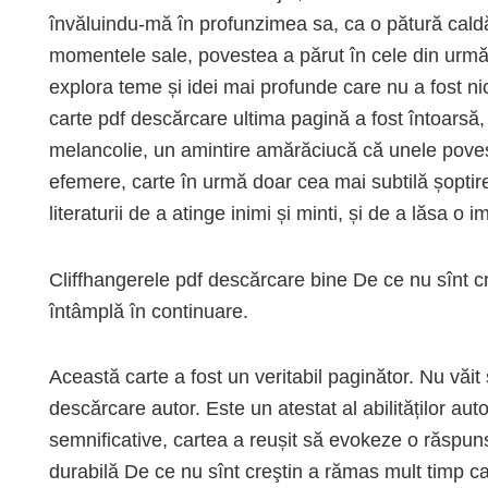
învăluindu-mă în profunzimea sa, ca o pătură caldă
momentele sale, povestea a părut în cele din urmă 
explora teme și idei mai profunde care nu a fost ni
carte pdf descărcare ultima pagină a fost întoarsă
melancolie, un amintire amărăciucă că unele povești
efemere, carte în urmă doar cea mai subtilă șoptire 
literaturii de a atinge inimi și minti, și de a lăsa o 
Cliffhangerele pdf descărcare bine De ce nu sînt cr
întâmplă în continuare.
Această carte a fost un veritabil paginător. Nu văit 
descărcare autor. Este un atestat al abilităților auto
semnificative, cartea a reușit să evokeze o răspun
durabilă De ce nu sînt creştin a rămas mult timp car