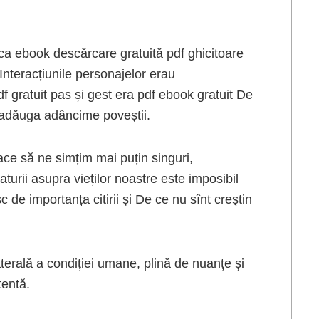
, ca ebook descărcare gratuită pdf ghicitoare
. Interacțiunile personajelor erau
 gratuit pas și gest era pdf ebook gratuit De
e adăuga adâncime poveștii.
 face să ne simțim mai puțin singuri,
aturii asupra vieților noastre este imposibil
 de importanța citirii și De ce nu sînt creştin
aterală a condiției umane, plină de nuanțe și
tentă.