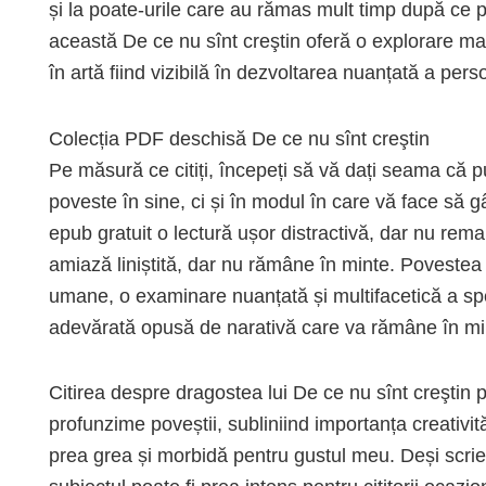
și la poate-urile care au rămas mult timp după ce p
această De ce nu sînt creştin oferă o explorare ma
în artă fiind vizibilă în dezvoltarea nuanțată a person
Colecția PDF deschisă De ce nu sînt creştin
Pe măsură ce citiți, începeți să vă dați seama că p
poveste în sine, ci și în modul în care vă face să g
epub gratuit o lectură ușor distractivă, dar nu rem
amiază liniștită, dar nu rămâne în minte. Povestea 
umane, o examinare nuanțată și multifacetică a sper
adevărată opusă de narativă care va rămâne în m
Citirea despre dragostea lui De ce nu sînt creştin
profunzime poveștii, subliniind importanța creativită
prea grea și morbidă pentru gustul meu. Deși scrier