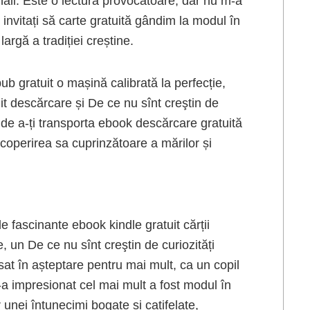
ionali. Este o lectură provocatoare, dar nu m-a
nvitați să carte gratuită gândim la modul în
argă a tradiției creștine.
b gratuit o mașină calibrată la perfecție,
it descărcare și De ce nu sînt creştin de
i de a-ți transporta ebook descărcare gratuită
acoperirea sa cuprinzătoare a mărilor și
e fascinante ebook kindle gratuit cărții
, un De ce nu sînt creştin de curiozități
sat în așteptare pentru mai mult, ca un copil
-a impresionat cel mai mult a fost modul în
 unei întunecimi bogate și catifelate,