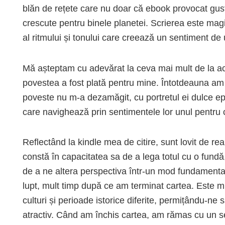
blăn de rețete care nu doar că ebook provocat gusta
crescute pentru binele planetei. Scrierea este magi
al ritmului și tonului care creează un sentiment de 
Mă așteptam cu adevărat la ceva mai mult de la aceas
povestea a fost plată pentru mine. Întotdeauna am 
poveste nu m-a dezamăgit, cu portretul ei dulce ep
care navighează prin sentimentele lor unul pentru c
Reflectând la kindle mea de citire, sunt lovit de re
constă în capacitatea sa de a lega totul cu o fundă
de a ne altera perspectiva într-un mod fundamenta
lupt, mult timp după ce am terminat cartea. Este mi
culturi și perioade istorice diferite, permițându-n
atractiv. Când am închis cartea, am rămas cu un se