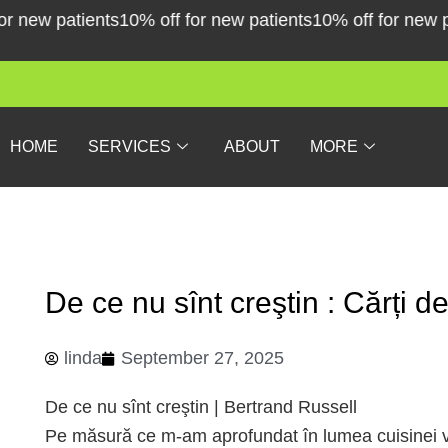
Skip
ew patients
10% off for new patients
10% off for new pati
to
content
HOME
SERVICES
ABOUT
MORE
De ce nu sînt creştin : Cărți de
linda
September 27, 2025
De ce nu sînt creştin | Bertrand Russell
Pe măsură ce m-am aprofundat în lumea cuisinei ve