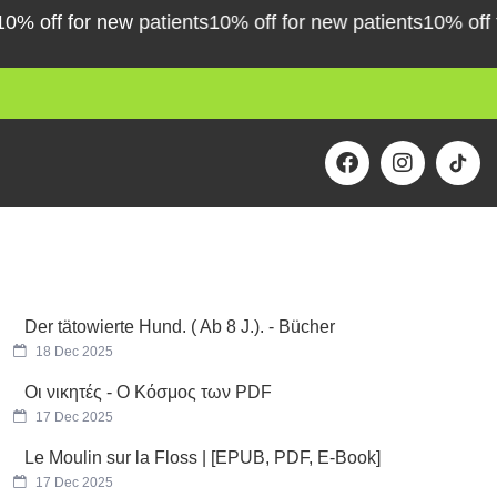
off for new patients
10% off for new patients
10% off for 
F
I
a
n
c
s
e
t
b
a
o
g
o
r
k
a
m
Der tätowierte Hund. ( Ab 8 J.). - Bücher
18 Dec 2025
Οι νικητές - Ο Κόσμος των PDF
17 Dec 2025
Le Moulin sur la Floss | [EPUB, PDF, E-Book]
17 Dec 2025