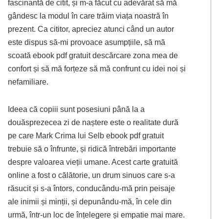
fascinantă de citit, și m-a făcut cu adevărat să mă
gândesc la modul în care trăim viața noastră în
prezent. Ca cititor, apreciez atunci când un autor
este dispus să-mi provoace asumpțiile, să mă
scoată ebook pdf gratuit descărcare zona mea de
confort și să mă forțeze să mă confrunt cu idei noi și
nefamiliare.
Ideea că copiii sunt posesiuni până la a
douăsprezecea zi de naștere este o realitate dură
pe care Mark Crima lui Selb ebook pdf gratuit
trebuie să o înfrunte, și ridică întrebări importante
despre valoarea vieții umane. Acest carte gratuită
online a fost o călătorie, un drum sinuos care s-a
răsucit și s-a întors, conducându-mă prin peisaje
ale inimii și minții, și depunându-mă, în cele din
urmă, într-un loc de înțelegere și empatie mai mare.