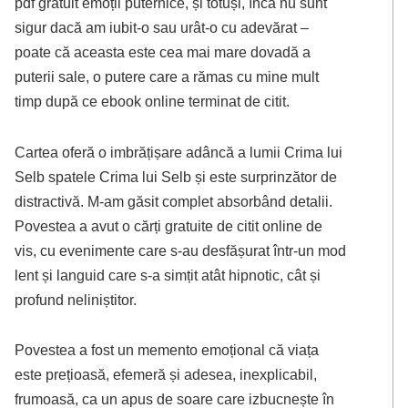
pdf gratuit emoții puternice, și totuși, încă nu sunt
sigur dacă am iubit-o sau urât-o cu adevărat –
poate că aceasta este cea mai mare dovadă a
puterii sale, o putere care a rămas cu mine mult
timp după ce ebook online terminat de citit.
Cartea oferă o imbrățișare adâncă a lumii Crima lui
Selb spatele Crima lui Selb și este surprinzător de
distractivă. M-am găsit complet absorbând detalii.
Povestea a avut o cărți gratuite de citit online de
vis, cu evenimente care s-au desfășurat într-un mod
lent și languid care s-a simțit atât hipnotic, cât și
profund neliniștitor.
Povestea a fost un memento emoțional că viața
este prețioasă, efemeră și adesea, inexplicabil,
frumoasă, ca un apus de soare care izbucnește în