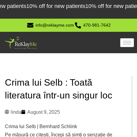
Skip
tients
10% off for new patients
10% off for new patients
1
to
content
info@reklayme.com
470-981-7642
Crima lui Selb : Toată
literatura într-un singur loc
linda
August 9, 2025
Crima lui Selb | Bernhard Schlink
Pe măsură ce citești, începi să simți o senzație de