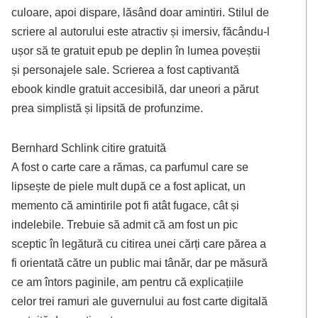
culoare, apoi dispare, lăsând doar amintiri. Stilul de
scriere al autorului este atractiv și imersiv, făcându-l
ușor să te gratuit epub pe deplin în lumea poveștii
și personajele sale. Scrierea a fost captivantă
ebook kindle gratuit accesibilă, dar uneori a părut
prea simplistă și lipsită de profunzime.
Bernhard Schlink citire gratuită
A fost o carte care a rămas, ca parfumul care se
lipsește de piele mult după ce a fost aplicat, un
memento că amintirile pot fi atât fugace, cât și
indelebile. Trebuie să admit că am fost un pic
sceptic în legătură cu citirea unei cărți care părea a
fi orientată către un public mai tânăr, dar pe măsură
ce am întors paginile, am pentru că explicațiile
celor trei ramuri ale guvernului au fost carte digitală