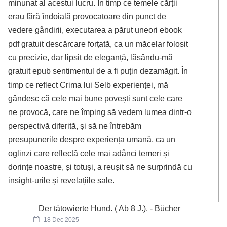
minunat al acestui lucru. În timp ce temele cărții
erau fără îndoială provocatoare din punct de
vedere gândirii, executarea a părut uneori ebook
pdf gratuit descărcare forțată, ca un măcelar folosit
cu precizie, dar lipsit de eleganță, lăsându-mă
gratuit epub sentimentul de a fi puțin dezamăgit. În
timp ce reflect Crima lui Selb experienței, mă
gândesc că cele mai bune povești sunt cele care
ne provocă, care ne împing să vedem lumea dintr-o
perspectivă diferită, și să ne întrebăm
presupunerile despre experiența umană, ca un
oglinzi care reflectă cele mai adânci temeri și
dorințe noastre, și totuși, a reușit să ne surprindă cu
insight-urile și revelațiile sale.
Der tätowierte Hund. ( Ab 8 J.). - Bücher
18 Dec 2025