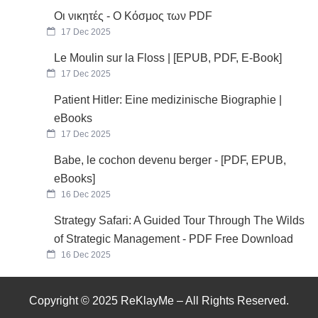
Οι νικητές - Ο Κόσμος των PDF
17 Dec 2025
Le Moulin sur la Floss | [EPUB, PDF, E-Book]
17 Dec 2025
Patient Hitler: Eine medizinische Biographie |
eBooks
17 Dec 2025
Babe, le cochon devenu berger - [PDF, EPUB,
eBooks]
16 Dec 2025
Strategy Safari: A Guided Tour Through The Wilds
of Strategic Management - PDF Free Download
16 Dec 2025
Copyright © 2025 ReKlayMe – All Rights Reserved.