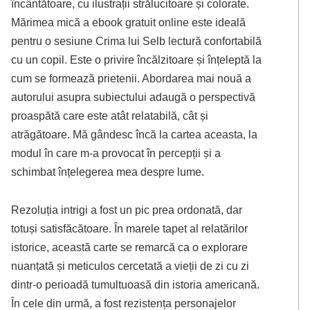
încântătoare, cu ilustrații strălucitoare și colorate.
Mărimea mică a ebook gratuit online este ideală
pentru o sesiune Crima lui Selb lectură confortabilă
cu un copil. Este o privire încălzitoare și înțeleptă la
cum se formează prietenii. Abordarea mai nouă a
autorului asupra subiectului adaugă o perspectivă
proaspătă care este atât relatabilă, cât și
atrăgătoare. Mă gândesc încă la cartea aceasta, la
modul în care m-a provocat în percepții și a
schimbat înțelegerea mea despre lume.
Rezoluția intrigi a fost un pic prea ordonată, dar
totuși satisfăcătoare. În marele tapet al relatărilor
istorice, această carte se remarcă ca o explorare
nuanțată și meticulos cercetată a vieții de zi cu zi
dintr-o perioadă tumultuoasă din istoria americană.
În cele din urmă, a fost rezistența personajelor