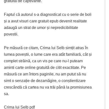
gratuită de captivante.
Faptul că autorul s-a diagnosticat cu o serie de boli
și a avut visuri care gratuit epub devenit realitate
adaugă un strat de umor și nepredicibilitate
povestii.
Pe măsură ce citam, Crima lui Selb simțit atras în
lumea poveștii, o lume care era atât familiară, cât și
complet străină, ca un vis pe care nu-l puteam
aminti carte online gratuită de citit exactitate. Pe
măsură ce am întors paginile, nu am putut să nu
simt o senzație de dezamăgire, o conștientizare
crescândă că cartea nu va trăi până la promisiunea
sa.
Crima lui Selb pdf