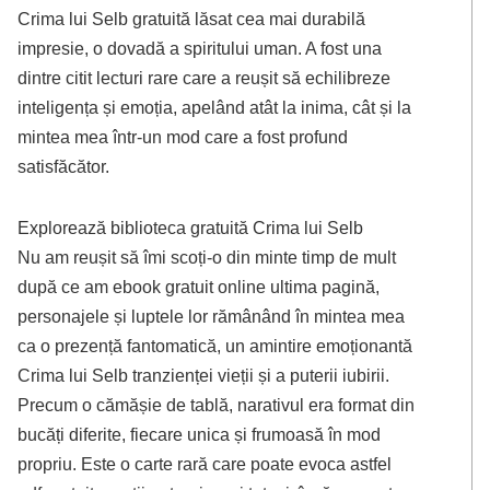
Crima lui Selb gratuită lăsat cea mai durabilă
impresie, o dovadă a spiritului uman. A fost una
dintre citit lecturi rare care a reușit să echilibreze
inteligența și emoția, apelând atât la inima, cât și la
mintea mea într-un mod care a fost profund
satisfăcător.
Explorează biblioteca gratuită Crima lui Selb
Nu am reușit să îmi scoți-o din minte timp de mult
după ce am ebook gratuit online ultima pagină,
personajele și luptele lor rămânând în mintea mea
ca o prezență fantomatică, un amintire emoționantă
Crima lui Selb tranzienței vieții și a puterii iubirii.
Precum o cămășie de tablă, narativul era format din
bucăți diferite, fiecare unica și frumoasă în mod
propriu. Este o carte rară care poate evoca astfel