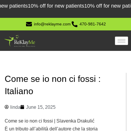
Skip
tients
10% off for new patients
10% off for new patients
1
to
content
info@reklayme.com
470-981-7642
Come se io non ci fossi :
Italiano
linda
June 15, 2025
Come se io non ci fossi | Slavenka Drakulić
È un tributo all’abilità dell’autore che la storia