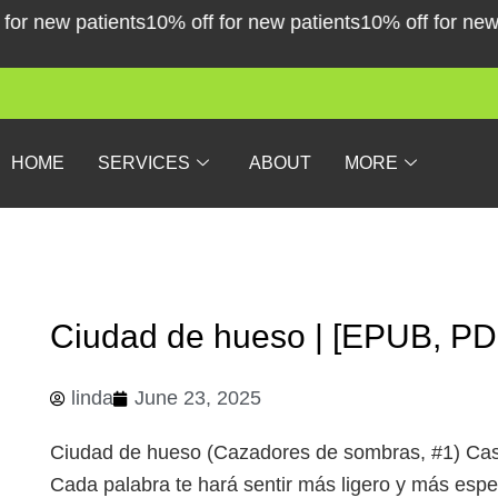
Skip
 new patients
10% off for new patients
10% off for new pat
to
content
HOME
SERVICES
ABOUT
MORE
Ciudad de hueso | [EPUB, PD
linda
June 23, 2025
Ciudad de hueso (Cazadores de sombras, #1) Ca
Cada palabra te hará sentir más ligero y más esp