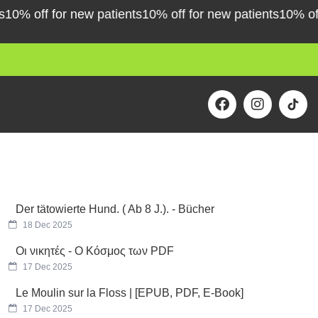
% off for new patients
10% off for new patients
10% off fo
F
I
a
n
c
s
e
t
b
a
o
g
o
r
k
a
m
Der tätowierte Hund. ( Ab 8 J.). - Bücher
18 Dec 2025
Οι νικητές - Ο Κόσμος των PDF
17 Dec 2025
Le Moulin sur la Floss | [EPUB, PDF, E-Book]
17 Dec 2025