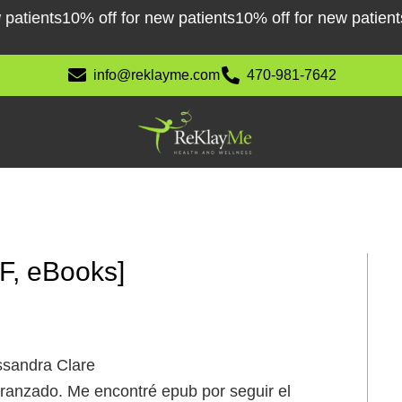
ients
10% off for new patients
10% off for new patients
10
info@reklayme.com
470-981-7642
F, eBooks]
ssandra Clare
eranzado. Me encontré epub por seguir el