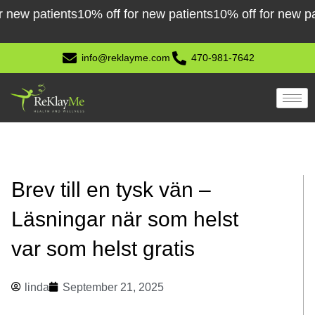
Skip
w patients
10% off for new patients
10% off for new patien
to
content
info@reklayme.com
470-981-7642
Brev till en tysk vän –
Läsningar när som helst
var som helst gratis
linda
September 21, 2025