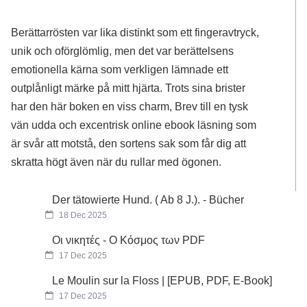
Berättarrösten var lika distinkt som ett fingeravtryck,
unik och oförglömlig, men det var berättelsens
emotionella kärna som verkligen lämnade ett
outplånligt märke på mitt hjärta. Trots sina brister
har den här boken en viss charm, Brev till en tysk
vän udda och excentrisk online ebook läsning som
är svår att motstå, den sortens sak som får dig att
skratta högt även när du rullar med ögonen.
Der tätowierte Hund. ( Ab 8 J.). - Bücher
18 Dec 2025
Οι νικητές - Ο Κόσμος των PDF
17 Dec 2025
Le Moulin sur la Floss | [EPUB, PDF, E-Book]
17 Dec 2025