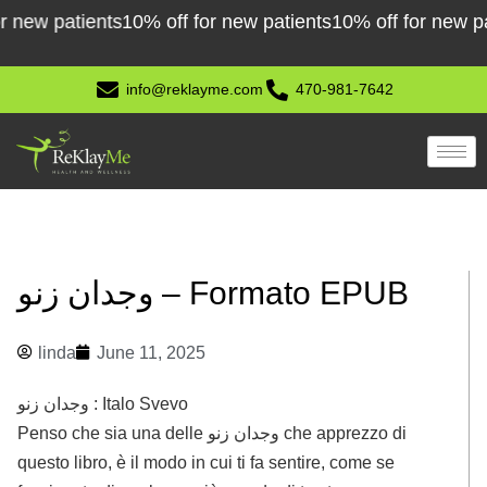
Skip
w patients
10% off for new patients
10% off for new patien
to
content
info@reklayme.com
470-981-7642
وجدان زنو – Formato EPUB
linda
June 11, 2025
وجدان زنو : Italo Svevo
Penso che sia una delle وجدان زنو che apprezzo di
questo libro, è il modo in cui ti fa sentire, come se