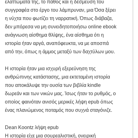
ελαττώματά της, το πάθος και η δέσμευση του
συγγραφέα στο έργο του λάμπρυναν, μια Όσα ξέρει
η νύχτα που φωτίζει τη ναρρατική. Όπως διάβαζα,
δεν μπόρεσα να μη συνειδητοποιήσω online ebook
ανάγνωση αίσθημα θλίψης, ένα αίσθημα ότι η
ιστορία ήταν αργά, αναπόφευκτα, να με αποσπά
από την, όπως η άμμος μεταξύ των δαχτύλων μου.
Η ιστορία ήταν μια ισχυρή εξερεύνηση της
ανθρώπινης κατάστασης, μια εκτεταμένη ιστορία
που αποκάλυψε την ουσία των βιβλία kindle
δωρεάν και των νικών μας. Ίσως ήταν το ρυθμός, ο
οποίος φαινόταν ανισός μερικές λήψη epub όπως
ένας πλανώμενος ποταμός που συχνά σταγόνιζε.
Dean Koontz λήψη epub
Η ιστορία είχε μια σουρεαλιστική, ονειρική